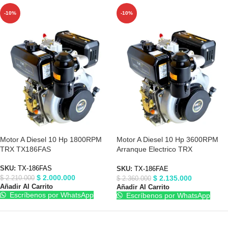
-10%
-10%
Motor A Diesel 10 Hp 1800RPM
Motor A Diesel 10 Hp 3600RPM
TRX TX186FAS
Arranque Electrico TRX
TX186FAE
SKU:
TX-186FAS
SKU:
TX-186FAE
$
2.000.000
$
2.135.000
$
2.210.000
$
2.360.000
Añadir Al Carrito
Añadir Al Carrito
Escríbenos por WhatsApp
Escríbenos por WhatsApp