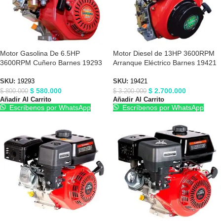
Motor Gasolina De 6.5HP
Motor Diesel de 13HP 3600RPM
3600RPM Cuñero Barnes 19293
Arranque Eléctrico Barnes 19421
SKU:
19293
SKU:
19421
$
580.000
$
2.700.000
$
800.000
$
3.200.000
Añadir Al Carrito
Añadir Al Carrito
Escríbenos por WhatsApp
Escríbenos por WhatsApp