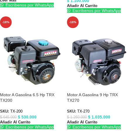
$
1.100.000
Leer Más
Escríbenos por WhatsApp
Añadir Al Carrito
Escríbenos por WhatsApp
-18%
-18%
Motor A Gasolina 6.5 Hp TRX
Motor A Gasolina 9 Hp TRX
TX200
TX270
SKU:
TX-200
SKU:
TX-270
$
530.000
$
1.035.000
$
645.000
$
1.260.000
Añadir Al Carrito
Añadir Al Carrito
Escríbenos por WhatsApp
Escríbenos por WhatsApp