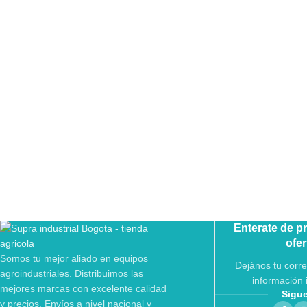
Enterate de p
ofer
Somos tu mejor aliado en equipos
Dejános tu corre
agroindustriales. Distribuimos las
información 
mejores marcas con excelente calidad
Sigu
y precios. Envíos a nivel nacional y