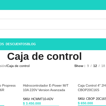
ROS
DESCUENTOS
BLOG
Caja de control
sión
Caja de control
Show
9
12
18
o Propress
Hidrocontrolador E-Power M/T
Caja Control 4″ 2
16R
10A 220V Version Avanzada
CBOP20C16S
Mac3 HCWMT10ADV
SKU:
CBOP 20C16
SKU:
HCWMT10-ADV
$
650.000
$
3.450.000