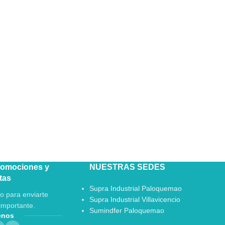
romociones y
NUESTRAS SEDES
tas
Supra Industrial Paloquemao
o para enviarte
Supra Industrial Villavicencio
importante.
Sumindfer Paloquemao
enos