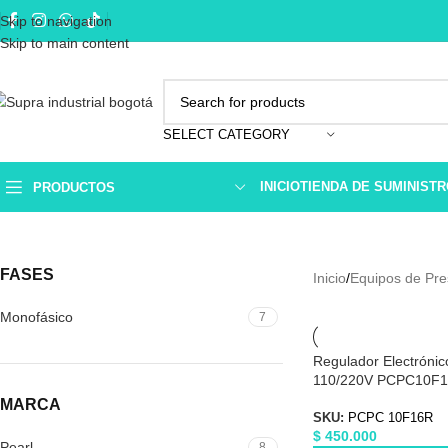
Skip to navigation
Skip to main content
SELECT CATEGORY
INICIO
TIENDA DE SUMINIST
PRODUCTOS
FASES
Inicio
Equipos de Pre
Monofásico
7
Regulador Electrónic
110/220V PCPC10F
MARCA
SKU:
PCPC 10F16R
$
450.000
Pearl
8