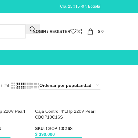
Cra. 25 #15 -07, Bogotá
LOGIN / REGISTER
$
0
24
Hp 220V Pearl
Caja Control 4″1Hp 220V Pearl
CBOP10C16S
S
SKU:
CBOP 10C16S
$
390.000