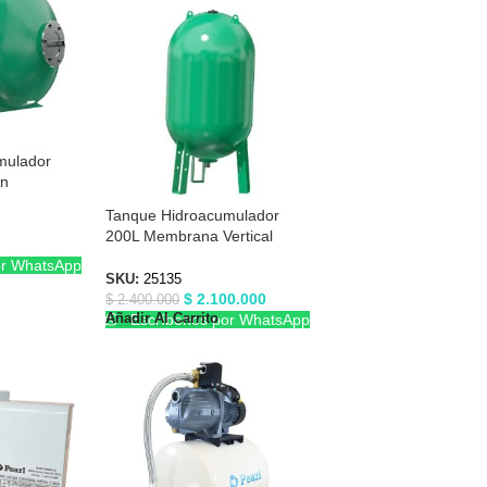
mulador
on
s 25101
Tanque Hidroacumulador
200L Membrana Vertical
Barnes 25135
or WhatsApp
SKU:
25135
$
2.100.000
$
2.400.000
Añadir Al Carrito
Escríbenos por WhatsApp