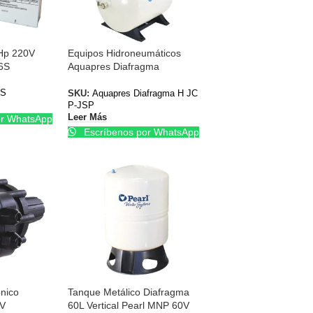
2Hp 220V
Equipos Hidroneumáticos
6S
Aquapres Diafragma
Horizontal JCP-JSP JET
6S
SKU:
Aquapres Diafragma H JC
P-JSP
Leer Más
or WhatsApp
Escríbenos por WhatsApp
nico
Tanque Metálico Diafragma
0V
60L Vertical Pearl MNP 60V