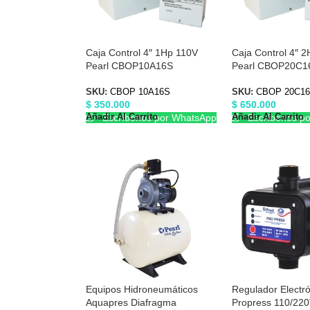
Caja Control 4″ 1Hp 110V
Caja Control 4″ 
Pearl CBOP10A16S
Pearl CBOP20C1
SKU:
CBOP 10A16S
SKU:
CBOP 20C1
$
350.000
$
650.000
Añadir Al Carrito
Añadir Al Carrito
Escríbenos por WhatsApp
Escríbenos p
Equipos Hidroneumáticos
Regulador Electró
Aquapres Diafragma
Propress 110/22