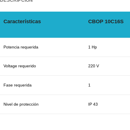
DESCRIPCIÓN
Características
CBOP 10C16S
Potencia requerida
1 Hp
Voltage requerido
220 V
Fase requerida
1
Nivel de protección
IP 43