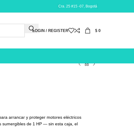
Cra. 25 #15 -07, Bogotá
LOGIN / REGISTER
$
0
ra arrancar y proteger motores eléctricos
 sumergibles de 1 HP — sin esta caja, el