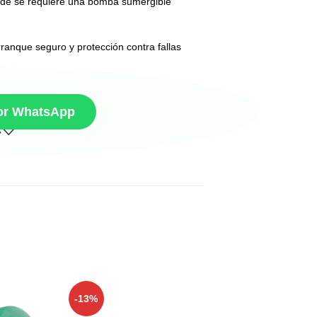
donde se requiere una bomba sumergible
anque seguro y protección contra fallas
por WhatsApp
-13%