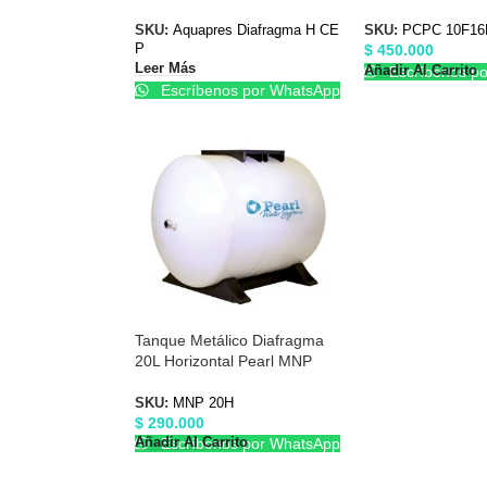
Horizontal CEP Centrífuga
PCPC10F16R
SKU:
Aquapres Diafragma H CE
SKU:
PCPC 10F16
$
450.000
P
Leer Más
Añadir Al Carrito
Escríbenos p
Escríbenos por WhatsApp
Tanque Metálico Diafragma
20L Horizontal Pearl MNP
20H
SKU:
MNP 20H
$
290.000
Añadir Al Carrito
Escríbenos por WhatsApp