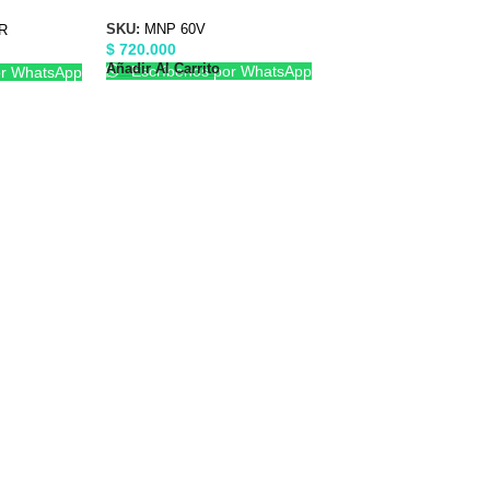
SKU:
MNP 60V
R
$
720.000
Añadir Al Carrito
Escríbenos por WhatsApp
or WhatsApp