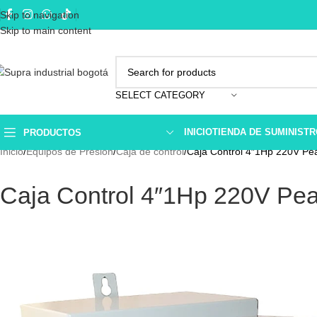
Skip to navigation
Skip to main content
SELECT CATEGORY
INICIO
TIENDA DE SUMINIST
PRODUCTOS
Inicio
Equipos de Presión
Caja de control
Caja Control 4″1Hp 220V P
Caja Control 4″1Hp 220V P