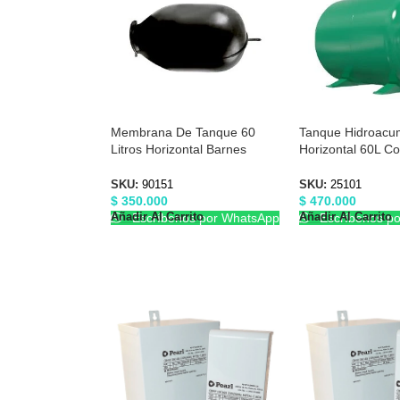
Membrana De Tanque 60
Tanque Hidroacu
Litros Horizontal Barnes
Horizontal 60L C
90151
Membrana Barne
SKU:
90151
SKU:
25101
$
350.000
$
470.000
Añadir Al Carrito
Añadir Al Carrito
Escríbenos por WhatsApp
Escríbenos p