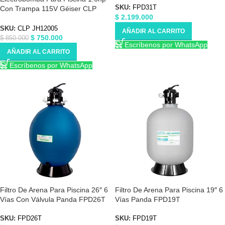
SKU:
FPD31T
Con Trampa 115V Géiser CLP
$
2.199.000
JH12005
SKU:
CLP JH12005
AÑADIR AL CARRITO
$
750.000
$
850.000
Escríbenos por WhatsApp
AÑADIR AL CARRITO
Escríbenos por WhatsApp
Filtro De Arena Para Piscina 26″ 6
Filtro De Arena Para Piscina 19″ 6
Vías Con Válvula Panda FPD26T
Vías Panda FPD19T
SKU:
FPD26T
SKU:
FPD19T