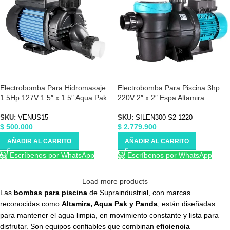
Electrobomba Para Hidromasaje
Electrobomba Para Piscina 3hp
1.5Hp 127V 1.5″ x 1.5″ Aqua Pak
220V 2″ x 2″ Espa Altamira
VENUS15
SILEN300-S2-1220
SKU:
VENUS15
SKU:
SILEN300-S2-1220
$
500.000
$
2.779.900
AÑADIR AL CARRITO
AÑADIR AL CARRITO
Escríbenos por WhatsApp
Escríbenos por WhatsApp
Load more products
Las
bombas para piscina
de Supraindustrial, con marcas
reconocidas como
Altamira, Aqua Pak y Panda
, están diseñadas
para mantener el agua limpia, en movimiento constante y lista para
disfrutar. Son equipos confiables que combinan
eficiencia