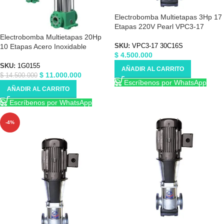
Electrobomba Multietapas 3Hp 17
Etapas 220V Pearl VPC3-17
30C16S
Electrobomba Multietapas 20Hp
10 Etapas Acero Inoxidable
SKU:
VPC3-17 30C16S
$
4.500.000
220/440V Barnes 1G0155
SKU:
1G0155
AÑADIR AL CARRITO
$
11.000.000
$
14.500.000
Escríbenos por WhatsApp
AÑADIR AL CARRITO
Escríbenos por WhatsApp
-4%