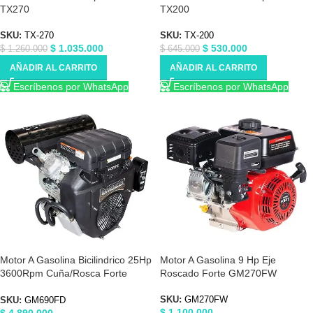
TX270
TX200
SKU:
TX-270
SKU:
TX-200
$
1.035.000
$
530.000
$
1.260.000
$
645.000
AÑADIR AL CARRITO
AÑADIR AL CARRITO
Escríbenos por WhatsApp
Escríbenos por WhatsApp
Motor A Gasolina Bicilindrico 25Hp
Motor A Gasolina 9 Hp Eje
3600Rpm Cuña/Rosca Forte
Roscado Forte GM270FW
GM750FD
SKU:
GM270FW
SKU:
GM690FD
$
1.100.000