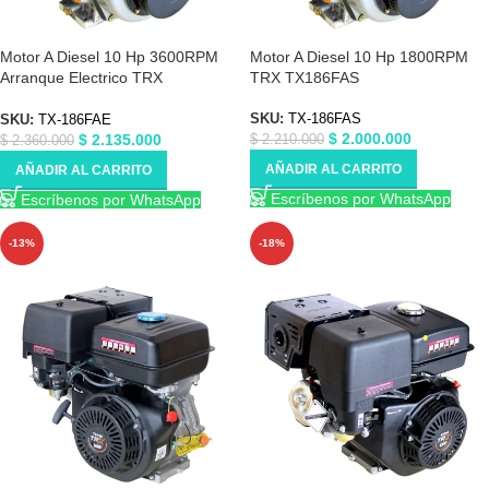
Motor A Diesel 10 Hp 3600RPM
Motor A Diesel 10 Hp 1800RPM
Arranque Electrico TRX
TRX TX186FAS
TX186FAE
SKU:
TX-186FAS
SKU:
TX-186FAE
$
2.000.000
$
2.135.000
$
2.210.000
$
2.360.000
AÑADIR AL CARRITO
AÑADIR AL CARRITO
Escríbenos por WhatsApp
Escríbenos por WhatsApp
-13%
-18%