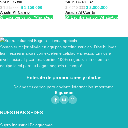
SKU:
TX-390
SKU:
TX-186FAS
$
1.150.000
$
2.000.000
$
1.395.000
$
2.210.000
Añadir Al Carrito
Añadir Al Carrito
Escríbenos por WhatsApp
Escríbenos por WhatsApp
Somos tu mejor aliado en equipos agroindustriales. Distribuimos
las mejores marcas con excelente calidad y precios. Envíos a
nivel nacional y compras online 100% seguras. ¡ Encuentra el
equipo ideal para tu hogar, negocio o campo!
Enterate de promociones y ofertas
Dejános tu correo para enviarte información importante.
Siguenos
NUESTRAS SEDES
Supra Industrial Paloquemao