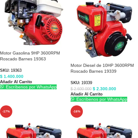
Motor Gasolina 9HP 3600RPM
Roscado Barnes 19363
Motor Diesel de 10HP 3600RPM
SKU:
19363
Roscado Barnes 19339
$
1.400.000
Añadir Al Carrito
SKU:
19339
Escríbenos por WhatsApp
$
2.300.000
$
2.600.000
Añadir Al Carrito
Escríbenos por WhatsApp
-17%
-16%