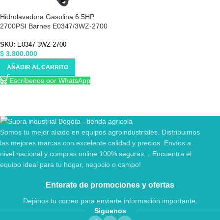
Hidrolavadora Gasolina 6.5HP
2700PSI Barnes E0347/3WZ-2700
SKU:
E0347 3WZ-2700
$
3.800.000
AÑADIR AL CARRITO
Escríbenos por WhatsApp
Somos tu mejor aliado en equipos agroindustriales. Distribuimos
las mejores marcas con excelente calidad y precios. Envíos a
nivel nacional y compras online 100% seguras. ¡ Encuentra el
equipo ideal para tu hogar, negocio o campo!
Enterate de promociones y ofertas
Dejános tu correo para enviarte información importante.
Siguenos