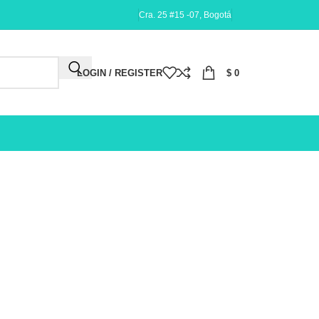
Cra. 25 #15 -07, Bogotá
LOGIN / REGISTER
$
0