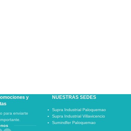
romociones y
NUESTRAS SEDES
tas
Supra Industrial Paloquemao
o para enviarte
Supra Industrial Villavicencio
importante.
Sumindfer Paloquemao
enos