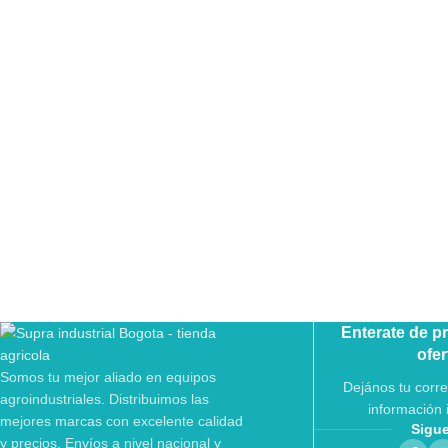
Enterate de p
ofer
Somos tu mejor aliado en equipos
Dejános tu corre
agroindustriales. Distribuimos las
información 
mejores marcas con excelente calidad
Sigu
y precios. Envíos a nivel nacional y