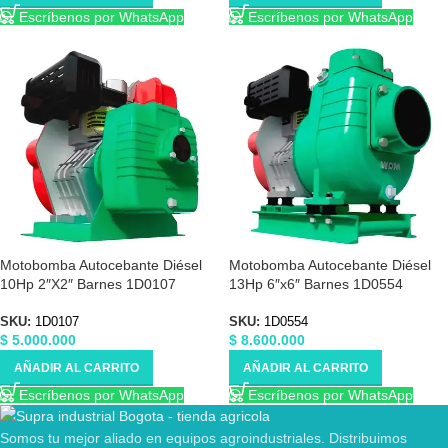
Escríbenos por WhatsApp
Escríbenos por WhatsApp
Motobomba Autocebante Diésel
Motobomba Autocebante Diésel
10Hp 2″X2″ Barnes 1D0107
13Hp 6″x6″ Barnes 1D0554
SKU:
1D0107
SKU:
1D0554
$
5.000.000
$
8.600.000
AÑADIR AL CARRITO
AÑADIR AL CARRITO
Escríbenos por WhatsApp
Escríbenos por WhatsApp
Somos tu mejor aliado en equipos agroindustriales. Distribuimos