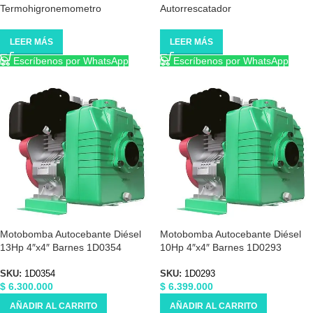
Termohigronemometro
Autorrescatador
LEER MÁS
LEER MÁS
Escríbenos por WhatsApp
Escríbenos por WhatsApp
Motobomba Autocebante Diésel
Motobomba Autocebante Diésel
13Hp 4″x4″ Barnes 1D0354
10Hp 4″x4″ Barnes 1D0293
SKU:
1D0354
SKU:
1D0293
$
6.300.000
$
6.399.000
AÑADIR AL CARRITO
AÑADIR AL CARRITO