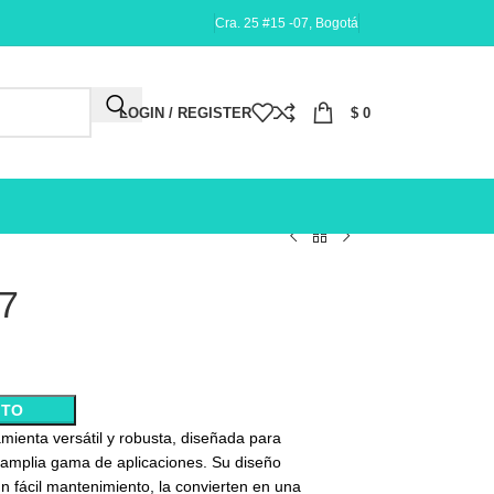
Cra. 25 #15 -07, Bogotá
LOGIN / REGISTER
$
0
7
ITO
enta versátil y robusta, diseñada para
a amplia gama de aplicaciones. Su diseño
n fácil mantenimiento, la convierten en una