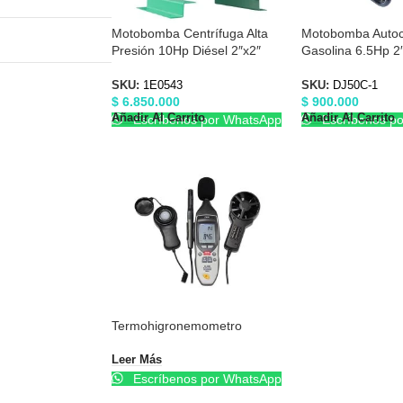
Motobomba Centrífuga Alta
Motobomba Auto
Presión 10Hp Diésel 2″x2″
Gasolina 6.5Hp 2″
Barnes 1E0543
DJ50C-1
SKU:
1E0543
SKU:
DJ50C-1
$
6.850.000
$
900.000
Añadir Al Carrito
Añadir Al Carrito
Escríbenos por WhatsApp
Escríbenos p
Termohigronemometro
Leer Más
Escríbenos por WhatsApp