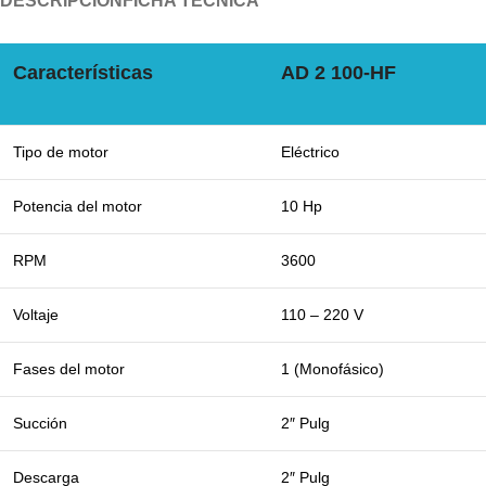
DESCRIPCIÓN
FICHA TÉCNICA
Características
AD 2 100-HF
Tipo de motor
Eléctrico
Potencia del motor
10 Hp
RPM
3600
Voltaje
110 – 220 V
Fases del motor
1 (Monofásico)
Succión
2″ Pulg
Descarga
2″ Pulg