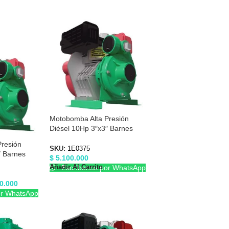
Motobomba Alta Presión
Diésel 10Hp 3″x3″ Barnes
1E0375
resión
SKU:
1E0375
″ Barnes
$
5.100.000
Añadir Al Carrito
Escríbenos por WhatsApp
0.000
or WhatsApp