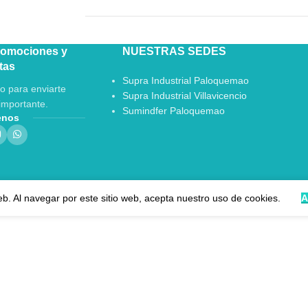
romociones y
NUESTRAS SEDES
tas
Supra Industrial Paloquemao
o para enviarte
Supra Industrial Villavicencio
importante.
Sumindfer Paloquemao
enos
eb. Al navegar por este sitio web, acepta nuestro uso de cookies.
A