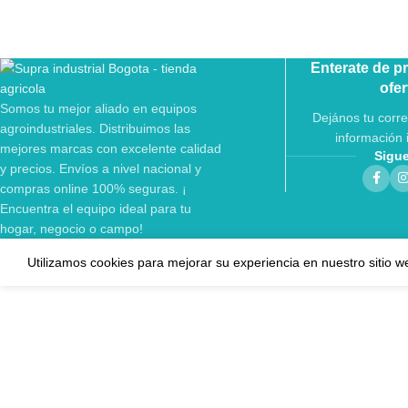
Enterate de p
ofer
Somos tu mejor aliado en equipos
Dejános tu corre
agroindustriales. Distribuimos las
información 
mejores marcas con excelente calidad
Sigu
y precios. Envíos a nivel nacional y
compras online 100% seguras. ¡
Encuentra el equipo ideal para tu
hogar, negocio o campo!
Utilizamos cookies para mejorar su experiencia en nuestro sitio w