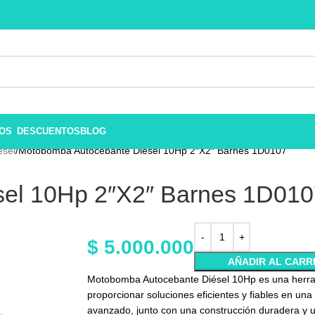
ROS
DESCUENTOS
BLOG
sel
Motobomba Autocebante Diésel 10Hp 2″X2″ Barnes 1D0107
el 10Hp 2″X2″ Barnes 1D010
$
5.000.000
AÑADIR AL CARR
Motobomba Autocebante Diésel 10Hp es una herrami
proporcionar soluciones eficientes y fiables en un
avanzado, junto con una construcción duradera y u