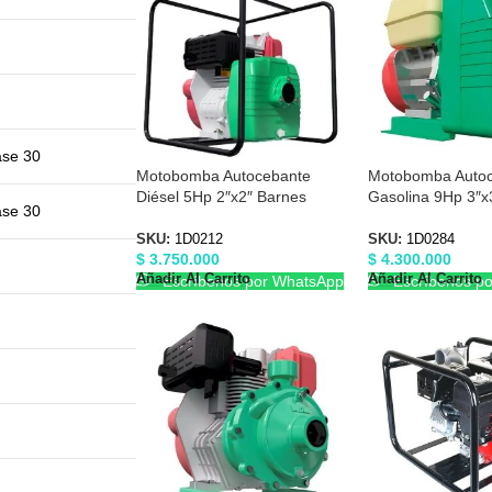
ase 30
Motobomba Autocebante
Motobomba Auto
Diésel 5Hp 2″x2″ Barnes
Gasolina 9Hp 3″x
ase 30
1D0212
1D0284
SKU:
1D0212
SKU:
1D0284
$
3.750.000
$
4.300.000
Añadir Al Carrito
Añadir Al Carrito
Escríbenos por WhatsApp
Escríbenos p