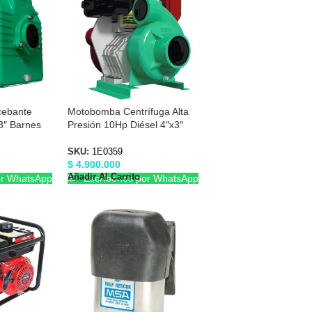
cebante
Motobomba Centrífuga Alta
3″ Barnes
Presión 10Hp Diésel 4″x3″
Barnes 1E0359
SKU:
1E0359
$
4.900.000
Añadir Al Carrito
or WhatsApp
Escríbenos por WhatsApp