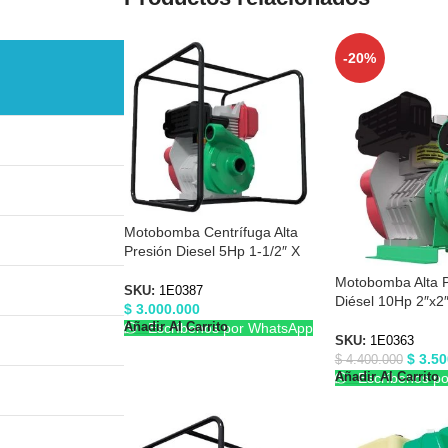
-20%
Motobomba Centrífuga Alta
Presión Diesel 5Hp 1-1/2″ X
1-1/2″ Barnes 1E0387
Motobomba Alta P
SKU:
1E0387
Diésel 10Hp 2″x2
$
3.000.000
1E0363
Añadir Al Carrito
Escríbenos por WhatsApp
SKU:
1E0363
$
3.50
$
4.400.000
Añadir Al Carrito
Escríbenos p