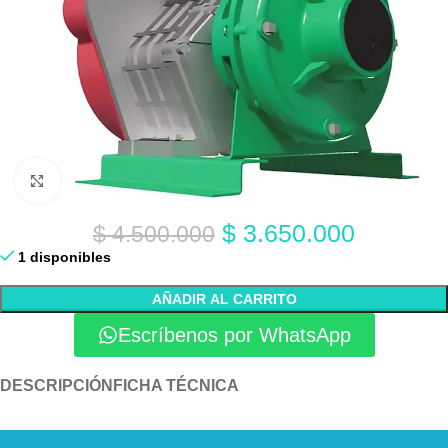
Click to enlarge
$
3.650.000
$
4.500.000
1 disponibles
AÑADIR AL CARRITO
Escríbenos por WhatsApp
DESCRIPCIÓN
FICHA TÉCNICA