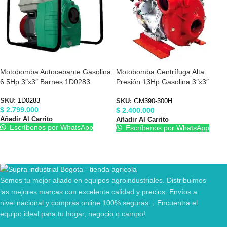
Motobomba Autocebante Gasolina
Motobomba Centrífuga Alta
6.5Hp 3″x3″ Barnes 1D0283
Presión 13Hp Gasolina 3″x3″
Forte GM390-300H
SKU:
1D0283
SKU:
GM390-300H
$
2.799.000
$
2.400.000
Añadir Al Carrito
Añadir Al Carrito
Escríbenos por WhatsApp
Escríbenos por WhatsApp
Somos tu mejor aliado en equipos agroindustriales. Distribuimos
las mejores marcas con excelente calidad y precios. Envíos a
nivel nacional y compras online 100% seguras. ¡ Encuentra el
equipo ideal para tu hogar, negocio o campo!