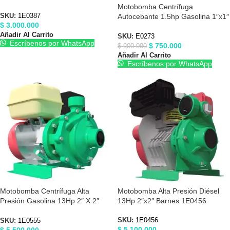
Barnes 1E0387
Motobomba Centrífuga
Autocebante 1.5hp Gasolina 1″x1″
SKU:
1E0387
$
3.000.000
Barnes E0273
Añadir Al Carrito
SKU:
E0273
Escríbenos por WhatsApp
$
750.000
$
900.000
Añadir Al Carrito
Escríbenos por WhatsApp
Motobomba Centrífuga Alta
Motobomba Alta Presión Diésel
Presión Gasolina 13Hp 2″ X 2″
13Hp 2″x2″ Barnes 1E0456
Barnes 1E0555
SKU:
1E0456
SKU:
1E0555
$
5.100.000
$
5.500.000