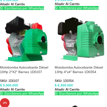
Añadir Al Carrito
Añadir Al Carrito
Escríbenos por WhatsApp
Escríbenos por WhatsApp
Motobomba Autocebante Diésel
Motobomba Autocebante Diésel
10Hp 2″X2″ Barnes 1D0107
13Hp 4″x4″ Barnes 1D0354
SKU:
1D0107
SKU:
1D0354
$
5.000.000
$
6.300.000
Añadir Al Carrito
Añadir Al Carrito
Escríbenos por WhatsApp
Escríbenos por WhatsApp
-8%