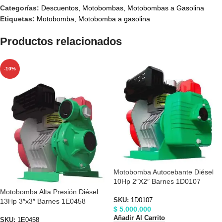
Categorías:
Descuentos
,
Motobombas
,
Motobombas a Gasolina
Etiquetas:
Motobomba
,
Motobomba a gasolina
Productos relacionados
-10%
Motobomba Autocebante Diésel
10Hp 2″X2″ Barnes 1D0107
Motobomba Alta Presión Diésel
SKU:
1D0107
13Hp 3″x3″ Barnes 1E0458
$
5.000.000
Añadir Al Carrito
SKU:
1E0458