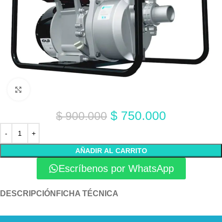
Click to enlarge
$
750.000
$
900.000
AÑADIR AL CARRITO
Escríbenos por WhatsApp
DESCRIPCIÓN
FICHA TÉCNICA