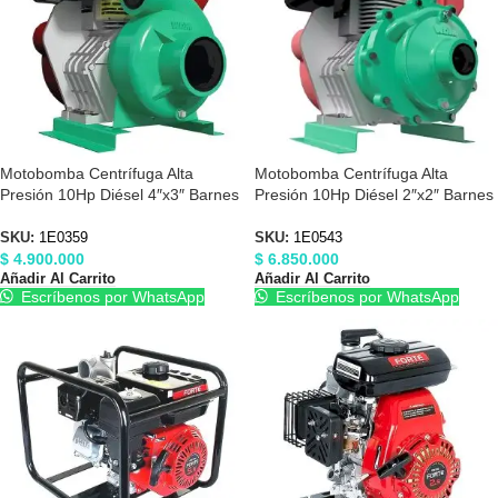
Motobomba Centrífuga Alta
Motobomba Centrífuga Alta
Presión 10Hp Diésel 4″x3″ Barnes
Presión 10Hp Diésel 2″x2″ Barnes
1E0359
1E0543
SKU:
1E0359
SKU:
1E0543
$
4.900.000
$
6.850.000
Añadir Al Carrito
Añadir Al Carrito
Escríbenos por WhatsApp
Escríbenos por WhatsApp