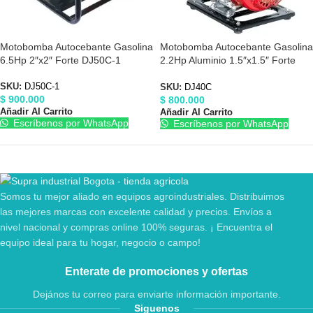
Motobomba Autocebante Gasolina
Motobomba Autocebante Gasolina
6.5Hp 2″x2″ Forte DJ50C-1
2.2Hp Aluminio 1.5″x1.5″ Forte
DJ40C
SKU:
DJ50C-1
SKU:
DJ40C
$
900.000
$
800.000
Añadir Al Carrito
Añadir Al Carrito
Escríbenos por WhatsApp
Escríbenos por WhatsApp
Somos tu mejor aliado en equipos agroindustriales. Distribuimos
las mejores marcas con excelente calidad y precios. Envíos a
nivel nacional y compras online 100% seguras. ¡ Encuentra el
equipo ideal para tu hogar, negocio o campo!
Enterate de promociones y ofertas
Dejános tu correo para enviarte información importante.
Siguenos