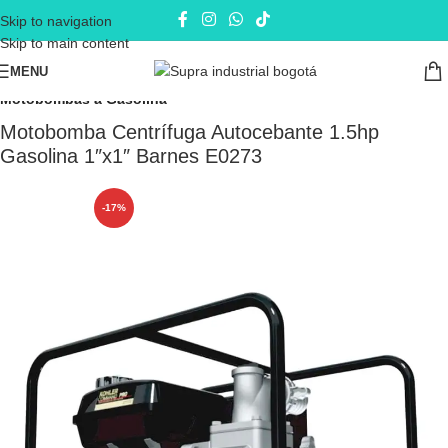
Skip to navigation
Skip to main content
MENU
Inicio
Electrobombas - bombas eléctricas
Motobombas
Motobombas a Gasolina
Motobomba Centrífuga Autocebante 1.5hp
Gasolina 1″x1″ Barnes E0273
-17%