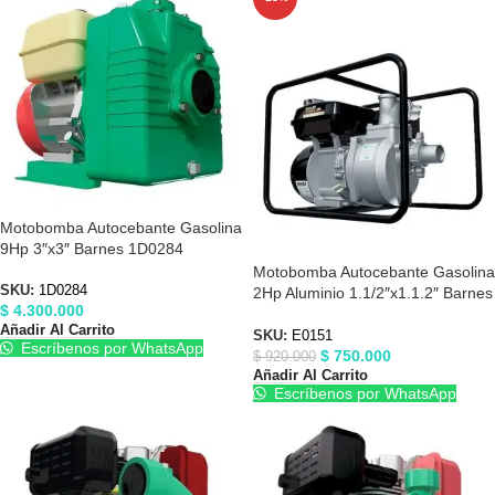
Motobomba Autocebante Gasolina
9Hp 3″x3″ Barnes 1D0284
Motobomba Autocebante Gasolina
SKU:
1D0284
2Hp Aluminio 1.1/2″x1.1.2″ Barnes
$
4.300.000
E0151
Añadir Al Carrito
SKU:
E0151
Escríbenos por WhatsApp
$
750.000
$
920.000
Añadir Al Carrito
Escríbenos por WhatsApp