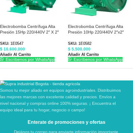
Electrobomba Centrífuga Alta
Electrobomba Centrífuga Alta
Presión 15Hp 220/440V 2″ X 2″
Presión 10Hp 220/440V 2″x2″
Barnes 1E0547
Barnes 1E0582
SKU:
1E0547
SKU:
1E0582
$
10.600.000
$
5.500.000
Añadir Al Carrito
Añadir Al Carrito
Escríbenos por WhatsApp
Escríbenos por WhatsApp
Somos tu mejor aliado en equipos agroindustriales. Distribuimos
las mejores marcas con excelente calidad y precios. Envíos a
nivel nacional y compras online 100% seguras. ¡ Encuentra el
equipo ideal para tu hogar, negocio o campo!
Enterate de promociones y ofertas
Dejános tu correo para enviarte información importante.