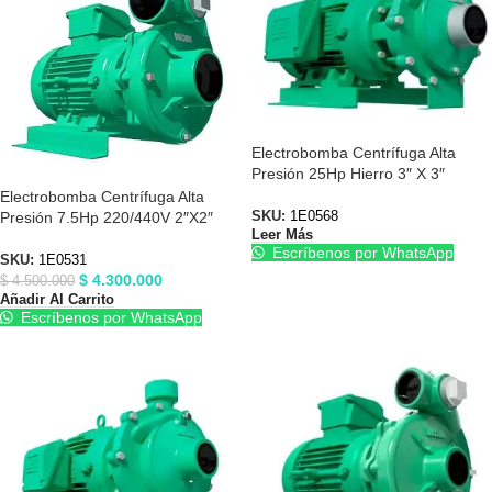
Electrobomba Centrífuga Alta
Presión 25Hp Hierro 3″ X 3″
Barnes 1E0568
Electrobomba Centrífuga Alta
Presión 7.5Hp 220/440V 2″X2″
SKU:
1E0568
Leer Más
Barnes 1E0531
Escríbenos por WhatsApp
SKU:
1E0531
$
4.300.000
$
4.500.000
Añadir Al Carrito
Escríbenos por WhatsApp