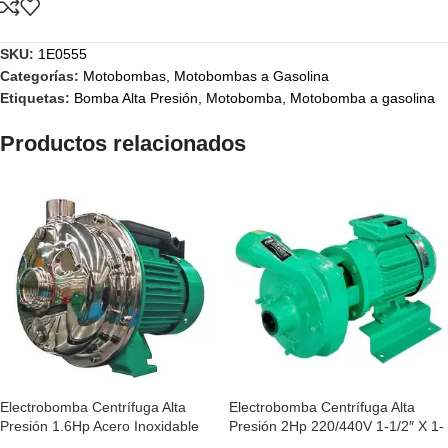
SKU:
1E0555
Categorías:
Motobombas
,
Motobombas a Gasolina
Etiquetas:
Bomba Alta Presión
,
Motobomba
,
Motobomba a gasolina
Productos relacionados
Electrobomba Centrífuga Alta
Electrobomba Centrífuga Alta
Presión 1.6Hp Acero Inoxidable
Presión 2Hp 220/440V 1-1/2″ X 1-
110/220V Barnes E0777
1/2″ Barnes 1E0508