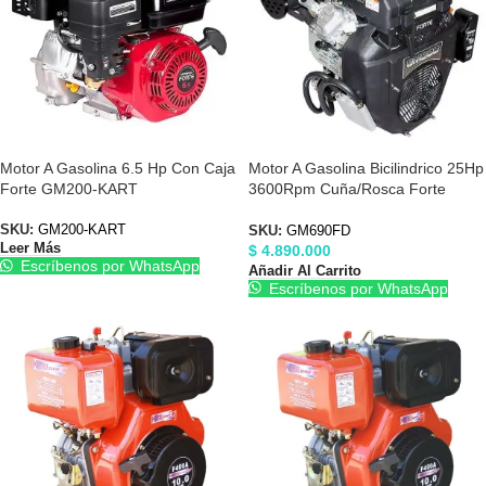
Motor A Gasolina 6.5 Hp Con Caja
Motor A Gasolina Bicilindrico 25Hp
Forte GM200-KART
3600Rpm Cuña/Rosca Forte
GM750FD
SKU:
GM200-KART
SKU:
GM690FD
Leer Más
$
4.890.000
Escríbenos por WhatsApp
Añadir Al Carrito
Escríbenos por WhatsApp