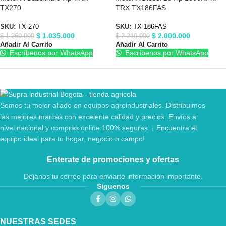
TX270
TRX TX186FAS
SKU:
TX-270
SKU:
TX-186FAS
$
1.035.000
$
2.000.000
$
1.260.000
$
2.210.000
Añadir Al Carrito
Añadir Al Carrito
Escríbenos por WhatsApp
Escríbenos por WhatsApp
Somos tu mejor aliado en equipos agroindustriales. Distribuimos
las mejores marcas con excelente calidad y precios. Envíos a
nivel nacional y compras online 100% seguras. ¡ Encuentra el
equipo ideal para tu hogar, negocio o campo!
Enterate de promociones y ofertas
Dejános tu correo para enviarte información importante.
Siguenos
NUESTRAS SEDES