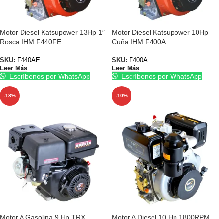
Motor Diesel Katsupower 13Hp 1″
Motor Diesel Katsupower 10Hp
Rosca IHM F440FE
Cuña IHM F400A
SKU:
F440AE
SKU:
F400A
Leer Más
Leer Más
Escríbenos por WhatsApp
Escríbenos por WhatsApp
-18%
-10%
Motor A Gasolina 9 Hp TRX
Motor A Diesel 10 Hp 1800RPM