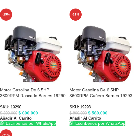
-25%
-28%
Motor Gasolina De 6.5HP
Motor Gasolina De 6.5HP
3600RPM Roscado Barnes 19290
3600RPM Cuñero Barnes 19293
SKU:
19290
SKU:
19293
$
600.000
$
580.000
$
800.000
$
800.000
Añadir Al Carrito
Añadir Al Carrito
Escríbenos por WhatsApp
Escríbenos por WhatsApp
-21%