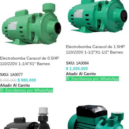
Electrobomba Caracol de 1.5HP
110/220V 1-1/2″X1-1/2″ Barnes
1A0084
Electrobomba Caracol de 0.5HP
110/220V 1-1/4″X1″ Barnes
SKU:
1A0084
$
1.200.000
1A0077
Añadir Al Carrito
SKU:
1A0077
Escríbenos por WhatsApp
$
880.000
$
900.000
Añadir Al Carrito
Escríbenos por WhatsApp