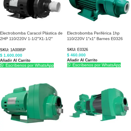
Electrobomba Caracol Plástica de
Electrobomba Periférica 1hp
2HP 110/220V 1-1/2″X1-1/2″
110/220V 1″x1″ Barnes E0326
Barnes 1A0085P
SKU:
E0326
SKU:
1A0085P
$
460.000
$
1.600.000
Añadir Al Carrito
Añadir Al Carrito
Escríbenos por WhatsApp
Escríbenos por WhatsApp