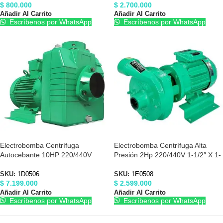
$
800.000
$
2.700.000
Añadir Al Carrito
Añadir Al Carrito
Escríbenos por WhatsApp
Escríbenos por WhatsApp
Electrobomba Centrífuga
Electrobomba Centrífuga Alta
Autocebante 10HP 220/440V
Presión 2Hp 220/440V 1-1/2″ X 1-
4″X4″ Barnes 1D0506
1/2″ Barnes 1E0508
SKU:
1D0506
SKU:
1E0508
$
7.199.000
$
2.599.000
Añadir Al Carrito
Añadir Al Carrito
Escríbenos por WhatsApp
Escríbenos por WhatsApp