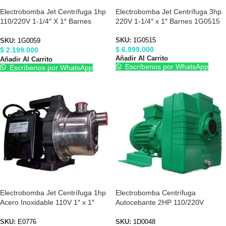
Electrobomba Jet Centrífuga 1hp
Electrobomba Jet Centrífuga 3hp
110/220V 1-1/4″ X 1″ Barnes
220V 1-1/4″ x 1″ Barnes 1G0515
1G0059
SKU:
1G0515
SKU:
1G0059
$
6.999.000
$
2.199.000
Añadir Al Carrito
Añadir Al Carrito
Escríbenos por WhatsApp
Escríbenos por WhatsApp
Electrobomba Jet Centrífuga 1hp
Electrobomba Centrífuga
Acero Inoxidable 110V 1″ x 1″
Autocebante 2HP 110/220V
Barnes E0776
Barnes 1D0048
SKU:
E0776
SKU:
1D0048