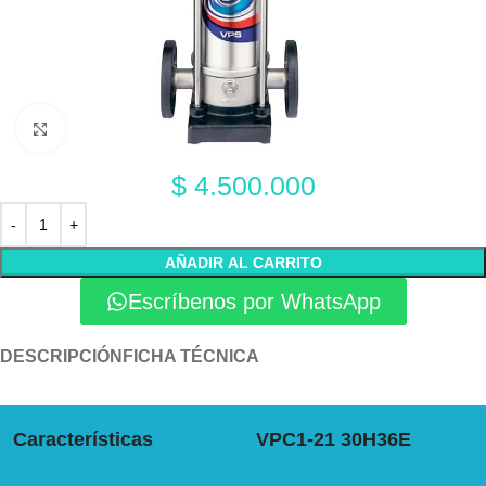
Click to enlarge
$
4.500.000
AÑADIR AL CARRITO
Escríbenos por WhatsApp
DESCRIPCIÓN
FICHA TÉCNICA
Características
VPC1-21 30H36E