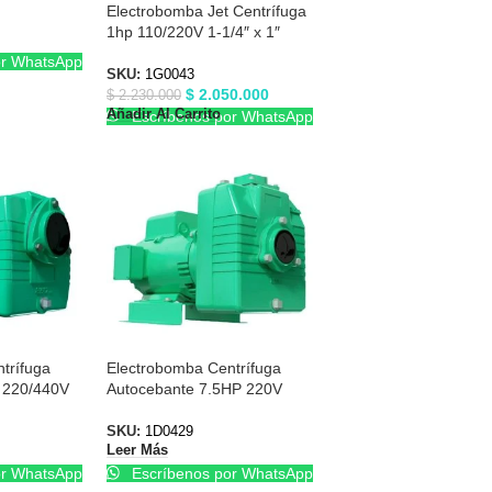
Electrobomba Jet Centrífuga
1hp 110/220V 1-1/4″ x 1″
Barnes 1G0043
or WhatsApp
SKU:
1G0043
$
2.050.000
$
2.230.000
Añadir Al Carrito
Escríbenos por WhatsApp
trífuga
Electrobomba Centrífuga
 220/440V
Autocebante 7.5HP 220V
0385
3″X3″ Barnes 1D0429
SKU:
1D0429
Leer Más
or WhatsApp
Escríbenos por WhatsApp