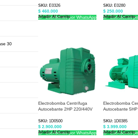
SKU:
E0326
SKU:
E0280
$
460.000
$
250.000
Añadir Al Carrito
Añadir Al Carrito
Escríbenos por WhatsApp
Escríbenos p
ase 30
Electrobomba Centrífuga
Electrobomba Cen
Autocebante 2HP 220/440V
Autocebante 5HP
1-1/2″X1-1/2″ Barnes 1D0500
3″X3″ Barnes 1D
SKU:
1D0500
SKU:
1D0385
$
2.900.000
$
3.999.000
Añadir Al Carrito
Añadir Al Carrito
Escríbenos por WhatsApp
Escríbenos p