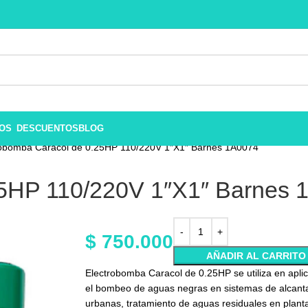
ROS
DESCUENTOS
BLOG
robomba Caracol de 0.25HP 110/220V 1″X1″ Barnes 1A0074
25HP 110/220V 1″X1″ Barnes 
$
750.000
AÑADIR AL CARRITO
Electrobomba Caracol de 0.25HP se utiliza en apli
el bombeo de aguas negras en sistemas de alcantar
urbanas, tratamiento de aguas residuales en planta