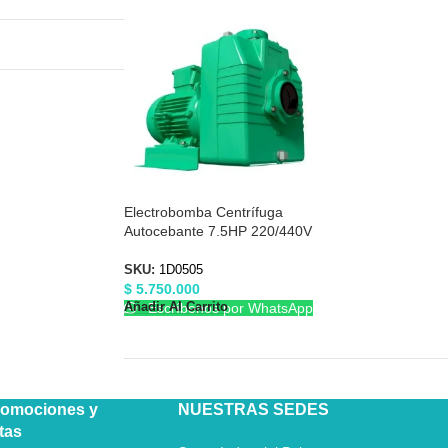
Electrobomba Centrífuga
Autocebante 7.5HP 220/440V
3″X3″ Barnes 1D0505
SKU:
1D0505
$
5.750.000
Añadir Al Carrito
Escríbenos por WhatsApp
romociones y
NUESTRAS SEDES
tas