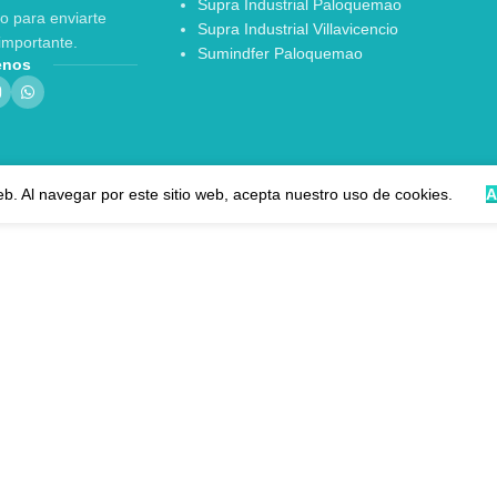
Supra Industrial Paloquemao
o para enviarte
Supra Industrial Villavicencio
importante.
Sumindfer Paloquemao
enos
eb. Al navegar por este sitio web, acepta nuestro uso de cookies.
A