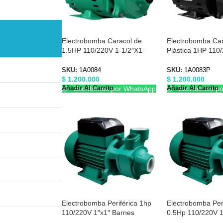
Electrobomba Caracol de
Electrobomba Car
1.5HP 110/220V 1-1/2″X1-
Plástica 1HP 110
1/2″ Barnes 1A0084
1/2″X1-1/2 Barn
SKU:
1A0084
SKU:
1A0083P
$
1.200.000
$
1.200.000
Añadir Al Carrito
Añadir Al Carrito
Escríbenos por WhatsApp
Escríbenos p
Electrobomba Periférica 1hp
Electrobomba Peri
110/220V 1″x1″ Barnes
0.5Hp 110/220V 1
E0326
E0280