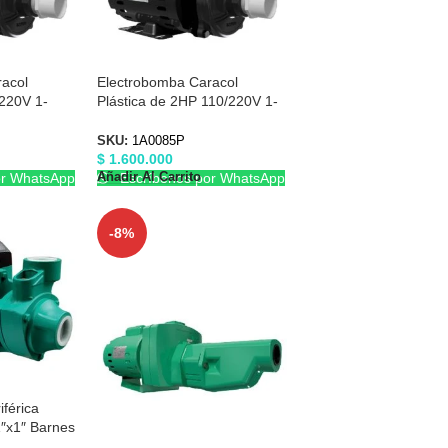
acol
Electrobomba Caracol
/220V 1-
Plástica de 2HP 110/220V 1-
es 1A0083P
1/2″X1-1/2″ Barnes 1A0085P
SKU:
1A0085P
$
1.600.000
Añadir Al Carrito
or WhatsApp
Escríbenos por WhatsApp
-8%
férica
″x1″ Barnes