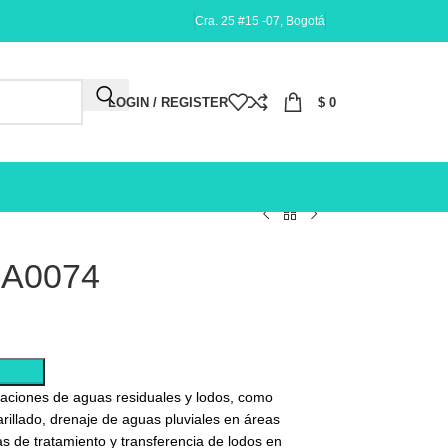
Cra. 25 #15 -07, Bogotá
LOGIN / REGISTER
$
0
1A0074
caciones de aguas residuales y lodos, como
illado, drenaje de aguas pluviales en áreas
s de tratamiento y transferencia de lodos en