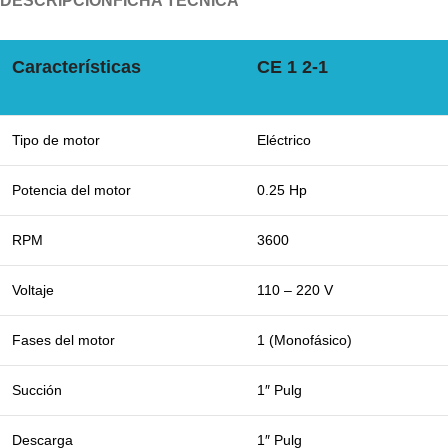
DESCRIPCIÓN
FICHA TÉCNICA
Características
CE 1 2-1
Tipo de motor
Eléctrico
Potencia del motor
0.25 Hp
RPM
3600
Voltaje
110 – 220 V
Fases del motor
1 (Monofásico)
Succión
1″ Pulg
Descarga
1″ Pulg