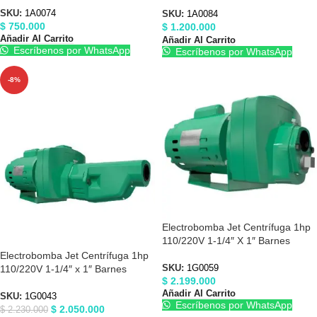
1A0084
SKU:
1A0074
SKU:
1A0084
$
750.000
$
1.200.000
Añadir Al Carrito
Añadir Al Carrito
Escríbenos por WhatsApp
Escríbenos por WhatsApp
-8%
Electrobomba Jet Centrífuga 1hp
110/220V 1-1/4″ X 1″ Barnes
1G0059
Electrobomba Jet Centrífuga 1hp
110/220V 1-1/4″ x 1″ Barnes
SKU:
1G0059
$
2.199.000
1G0043
Añadir Al Carrito
SKU:
1G0043
Escríbenos por WhatsApp
$
2.050.000
$
2.230.000