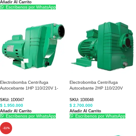
Añadir Al Carrito
Escríbenos por WhatsApp
Electrobomba Centrífuga
Electrobomba Centrífuga
Autocebante 1HP 110/220V 1-
Autocebante 2HP 110/220V
1/2″X1-1/2″ Barnes 1D0047
Barnes 1D0048
SKU:
1D0047
SKU:
1D0048
$
1.950.000
$
2.700.000
Añadir Al Carrito
Añadir Al Carrito
Escríbenos por WhatsApp
Escríbenos por WhatsApp
-11%