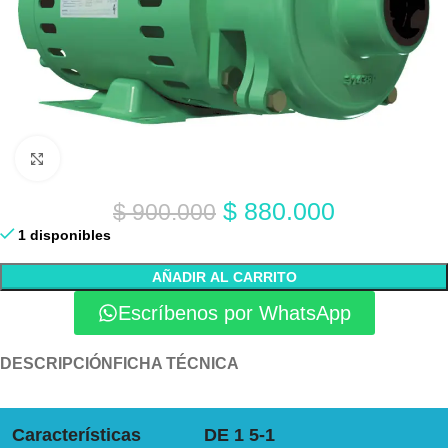
Click to enlarge
$
880.000
$
900.000
1 disponibles
AÑADIR AL CARRITO
Escríbenos por WhatsApp
DESCRIPCIÓN
FICHA TÉCNICA
Características
DE 1 5-1