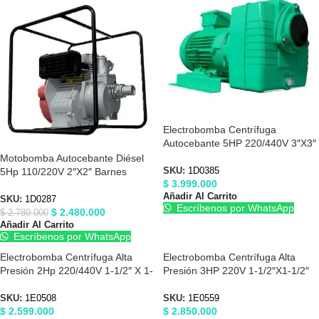
Electrobomba Centrífuga
Autocebante 5HP 220/440V 3″X3″
Barnes 1D0385
Motobomba Autocebante Diésel
5Hp 110/220V 2″X2″ Barnes
SKU:
1D0385
$
3.999.000
1D0287
Añadir Al Carrito
SKU:
1D0287
Escríbenos por WhatsApp
$
2.480.000
$
2.780.000
Añadir Al Carrito
Escríbenos por WhatsApp
Electrobomba Centrífuga Alta
Electrobomba Centrífuga Alta
Presión 2Hp 220/440V 1-1/2″ X 1-
Presión 3HP 220V 1-1/2″X1-1/2″
1/2″ Barnes 1E0508
Barnes 1E0559
SKU:
1E0508
SKU:
1E0559
$
2.599.000
$
2.850.000