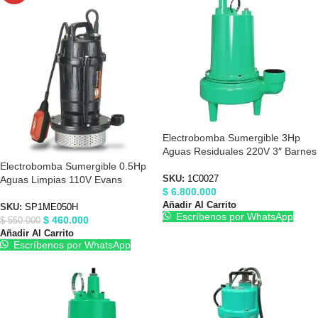
Electrobomba Sumergible 3Hp
Aguas Residuales 220V 3″ Barnes
1C0027
Electrobomba Sumergible 0.5Hp
Aguas Limpias 110V Evans
SKU:
1C0027
$
6.800.000
SP1ME050H
Añadir Al Carrito
SKU:
SP1ME050H
Escríbenos por WhatsApp
$
460.000
$
550.000
Añadir Al Carrito
Escríbenos por WhatsApp