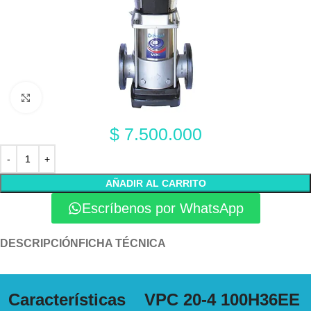
Click to enlarge
$
7.500.000
AÑADIR AL CARRITO
Escríbenos por WhatsApp
DESCRIPCIÓN
FICHA TÉCNICA
Características
VPC 20-4 100H36EE