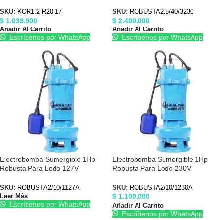
KOR1.2 R20-17
ROBUSTA25403230
SKU:
KOR1.2 R20-17
SKU:
ROBUSTA2.5/40/3230
$
1.039.900
$
2.400.000
Añadir Al Carrito
Añadir Al Carrito
Escríbenos por WhatsApp
Escríbenos por WhatsApp
Electrobomba Sumergible 1Hp
Electrobomba Sumergible 1Hp
Robusta Para Lodo 127V
Robusta Para Lodo 230V
ROBUSTA2101127A
ROBUSTA2101230A
SKU:
ROBUSTA2/10/1127A
SKU:
ROBUSTA2/10/1230A
$
1.100.000
Leer Más
Escríbenos por WhatsApp
Añadir Al Carrito
Escríbenos por WhatsApp