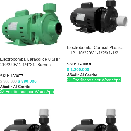
Electrobomba Caracol Plástica
1HP 110/220V 1-1/2″X1-1/2
Barnes 1A0083P
Electrobomba Caracol de 0.5HP
110/220V 1-1/4″X1″ Barnes
SKU:
1A0083P
$
1.200.000
1A0077
Añadir Al Carrito
SKU:
1A0077
Escríbenos por WhatsApp
$
880.000
$
900.000
Añadir Al Carrito
Escríbenos por WhatsApp