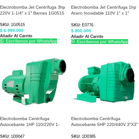
Electrobomba Jet Centrífuga 3hp
Electrobomba Jet Centrífuga 1hp
220V 1-1/4″ x 1″ Barnes 1G0515
Acero Inoxidable 110V 1″ x 1″
Barnes E0776
SKU:
1G0515
SKU:
E0776
$
6.999.000
$
800.000
Añadir Al Carrito
Añadir Al Carrito
Escríbenos por WhatsApp
Escríbenos por WhatsApp
Electrobomba Centrífuga
Electrobomba Centrífuga
Autocebante 1HP 110/220V 1-
Autocebante 5HP 220/440V 3″X3″
1/2″X1-1/2″ Barnes 1D0047
Barnes 1D0385
SKU:
1D0047
SKU:
1D0385