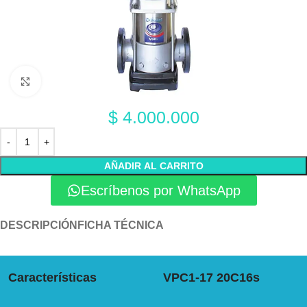
Click to enlarge
$
4.000.000
AÑADIR AL CARRITO
Escríbenos por WhatsApp
DESCRIPCIÓN
FICHA TÉCNICA
Características
VPC1-17 20C16s