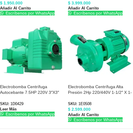
$
1.950.000
$
3.999.000
Añadir Al Carrito
Añadir Al Carrito
Escríbenos por WhatsApp
Escríbenos por WhatsApp
Electrobomba Centrífuga
Electrobomba Centrífuga Alta
Autocebante 7.5HP 220V 3″X3″
Presión 2Hp 220/440V 1-1/2″ X 1-
Barnes 1D0429
1/2″ Barnes 1E0508
SKU:
1D0429
SKU:
1E0508
$
2.599.000
Leer Más
Escríbenos por WhatsApp
Añadir Al Carrito
Escríbenos por WhatsApp