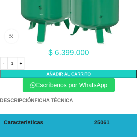
Click to enlarge
$
6.399.000
AÑADIR AL CARRITO
Escríbenos por WhatsApp
DESCRIPCIÓN
FICHA TÉCNICA
Características
25061