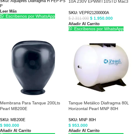
10A 230V EPWMT10STD Mac3
SKU:
Aquapres Diafragma H PEP-PS
P
VEPR21200000A
Leer Más
SKU:
VEPR21200000A
Escríbenos por WhatsApp
$
1.950.000
$
2.311.000
Añadir Al Carrito
Escríbenos por WhatsApp
Membrana Para Tanque 200Lts
Tanque Metálico Diafragma 80L
Pearl MB200E
Horizontal Pearl MNP 80H
SKU:
MB200E
SKU:
MNP 80H
$
980.000
$
953.000
Añadir Al Carrito
Añadir Al Carrito