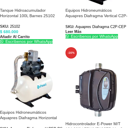
Tanque Hidroacumulador
Equipos Hidroneumáticos
Horizontal 100L Barnes 25102
Aquapres Diafragma Vertical C2P-
CEP Centrífuga
SKU:
25102
SKU:
Aquapres Diafragma C2P-CEP
$
680.000
Leer Más
Escríbenos por WhatsApp
Añadir Al Carrito
Escríbenos por WhatsApp
-16%
Equipos Hidroneumáticos
Aquapres Diafragma Horizontal
PEP-PSP Periférica
Hidrocontrolador E-Power M/T