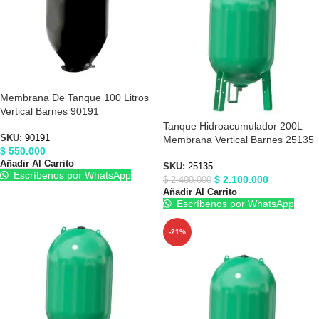
Membrana De Tanque 100 Litros
Vertical Barnes 90191
Tanque Hidroacumulador 200L
SKU:
90191
Membrana Vertical Barnes 25135
$
550.000
Añadir Al Carrito
SKU:
25135
Escríbenos por WhatsApp
$
2.100.000
$
2.400.000
Añadir Al Carrito
Escríbenos por WhatsApp
-21%