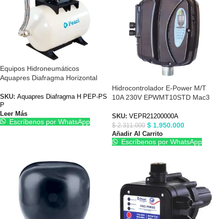
Equipos Hidroneumáticos
Aquapres Diafragma Horizontal
PEP-PSP Periférica
Hidrocontrolador E-Power M/T
10A 230V EPWMT10STD Mac3
SKU:
Aquapres Diafragma H PEP-PS
P
VEPR21200000A
Leer Más
SKU:
VEPR21200000A
Escríbenos por WhatsApp
$
1.950.000
$
2.311.000
Añadir Al Carrito
Escríbenos por WhatsApp