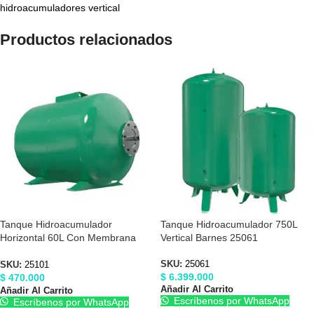
hidroacumuladores vertical
Productos relacionados
Tanque Hidroacumulador
Tanque Hidroacumulador 750L
Horizontal 60L Con Membrana
Vertical Barnes 25061
Barnes 25101
SKU:
25061
SKU:
25101
$
6.399.000
$
470.000
Añadir Al Carrito
Añadir Al Carrito
Escríbenos por WhatsApp
Escríbenos por WhatsApp