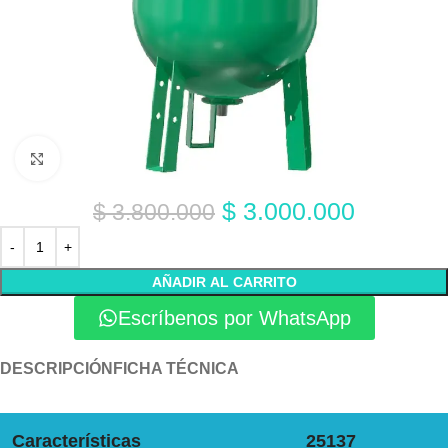
Click to enlarge
$
3.000.000
$
3.800.000
AÑADIR AL CARRITO
Escríbenos por WhatsApp
DESCRIPCIÓN
FICHA TÉCNICA
Características
25137