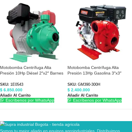
Motobomba Centrífuga Alta
Motobomba Centrífuga Alta
Presión 10Hp Diésel 2″x2″ Barnes
Presión 13Hp Gasolina 3″x3″
1E0543
Forte GM390-300H
SKU:
1E0543
SKU:
GM390-300H
$
6.850.000
$
2.400.000
Añadir Al Carrito
Añadir Al Carrito
Escríbenos por WhatsApp
Escríbenos por WhatsApp
Somos tu mejor aliado en equipos agroindustriales. Distribuimos