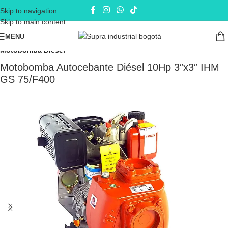
Skip to navigation
Skip to main content
MENU
Inicio
Electrobombas - bombas eléctricas
Motobombas
Motobomba Diesel
Motobomba Autocebante Diésel 10Hp 3″x3″ IHM
GS 75/F400