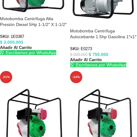
Motobomba Centrífuga Alta
Presión Diesel 5Hp 1-1/2″ X 1-1/2″
Barnes 1E0387
Motobomba Centrífuga
Autocebante 1.5hp Gasolina 1″x1″
SKU:
1E0387
$
3.000.000
Barnes E0273
Añadir Al Carrito
SKU:
E0273
Escríbenos por WhatsApp
$
750.000
$
900.000
Añadir Al Carrito
Escríbenos por WhatsApp
-21%
-14%