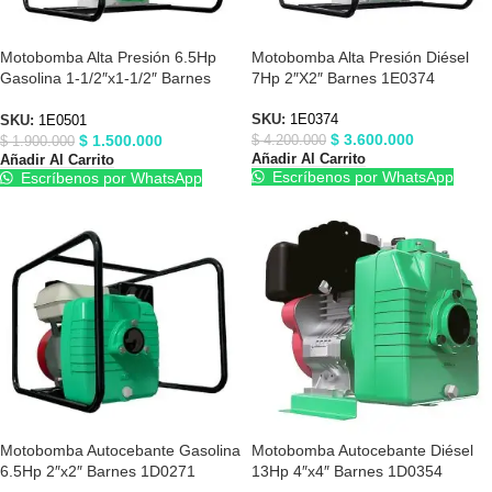
Motobomba Alta Presión 6.5Hp
Motobomba Alta Presión Diésel
Gasolina 1-1/2″x1-1/2″ Barnes
7Hp 2″X2″ Barnes 1E0374
1E0501
SKU:
1E0374
SKU:
1E0501
$
3.600.000
$
1.500.000
$
4.200.000
$
1.900.000
Añadir Al Carrito
Añadir Al Carrito
Escríbenos por WhatsApp
Escríbenos por WhatsApp
Motobomba Autocebante Gasolina
Motobomba Autocebante Diésel
6.5Hp 2″x2″ Barnes 1D0271
13Hp 4″x4″ Barnes 1D0354