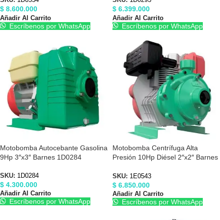
SKU:
1D0554
SKU:
1D0293
$
8.600.000
$
6.399.000
Añadir Al Carrito
Añadir Al Carrito
Escríbenos por WhatsApp
Escríbenos por WhatsApp
Motobomba Autocebante Gasolina
Motobomba Centrífuga Alta
9Hp 3″x3″ Barnes 1D0284
Presión 10Hp Diésel 2″x2″ Barnes
1E0543
SKU:
1D0284
SKU:
1E0543
$
4.300.000
$
6.850.000
Añadir Al Carrito
Añadir Al Carrito
Escríbenos por WhatsApp
Escríbenos por WhatsApp