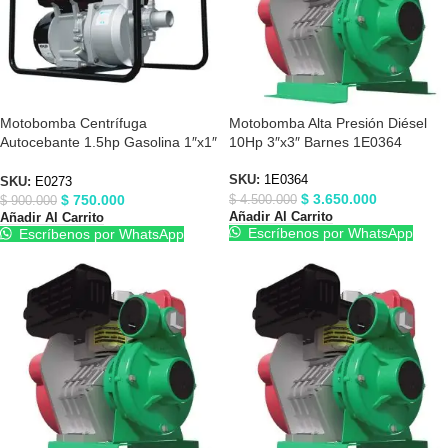
Motobomba Centrífuga
Motobomba Alta Presión Diésel
Autocebante 1.5hp Gasolina 1″x1″
10Hp 3″x3″ Barnes 1E0364
Barnes E0273
SKU:
1E0364
SKU:
E0273
$
3.650.000
$
750.000
$
4.500.000
$
900.000
Añadir Al Carrito
Añadir Al Carrito
Escríbenos por WhatsApp
Escríbenos por WhatsApp