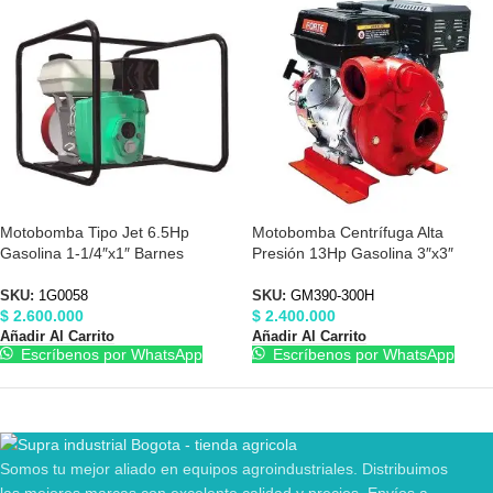
Motobomba Tipo Jet 6.5Hp
Motobomba Centrífuga Alta
Gasolina 1-1/4″x1″ Barnes
Presión 13Hp Gasolina 3″x3″
1G0058
Forte GM390-300H
SKU:
1G0058
SKU:
GM390-300H
$
2.600.000
$
2.400.000
Añadir Al Carrito
Añadir Al Carrito
Escríbenos por WhatsApp
Escríbenos por WhatsApp
Somos tu mejor aliado en equipos agroindustriales. Distribuimos
las mejores marcas con excelente calidad y precios. Envíos a