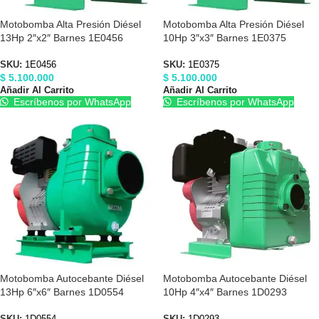
Motobomba Alta Presión Diésel
Motobomba Alta Presión Diésel
13Hp 2″x2″ Barnes 1E0456
10Hp 3″x3″ Barnes 1E0375
SKU:
1E0456
SKU:
1E0375
$
5.100.000
$
5.100.000
Añadir Al Carrito
Añadir Al Carrito
Escríbenos por WhatsApp
Escríbenos por WhatsApp
Motobomba Autocebante Diésel
Motobomba Autocebante Diésel
13Hp 6″x6″ Barnes 1D0554
10Hp 4″x4″ Barnes 1D0293