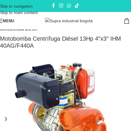
Skip to navigation
Skip to main content
MENU
Inicio
Electrobombas - bombas eléctricas
Motobombas
Motobomba Diesel
Motobomba Centrífuga Diésel 13Hp 4″x3″ IHM
40AG/F440A