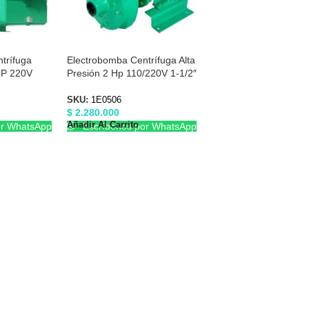
trífuga
Electrobomba Centrífuga Alta
HP 220V
Presión 2 Hp 110/220V 1-1/2″
0429
X 1-1/2″ Barnes 1E0506
SKU:
1E0506
$
2.280.000
Añadir Al Carrito
or WhatsApp
Escríbenos por WhatsApp