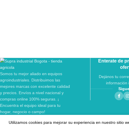
Enterate de p
ofer
Somos tu mejor aliado en equipos
Dejános tu corre
agroindustriales. Distribuimos las
información 
mejores marcas con excelente calidad
Sigu
y precios. Envíos a nivel nacional y
compras online 100% seguras. ¡
Encuentra el equipo ideal para tu
hogar, negocio o campo!
Utilizamos cookies para mejorar su experiencia en nuestro sitio w