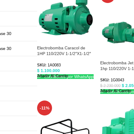
ase 30
Electrobomba Caracol de
ase 30
1HP 110/220V 1-1/2″X1-1/2″
Barnes 1A0083
Electrobomba Jet
SKU:
1A0083
1hp 110/220V 1-1/
$
1.100.000
Barnes 1G0043
Añadir Al Carrito
Escríbenos por WhatsApp
SKU:
1G0043
$
2.05
$
2.230.000
Añadir Al Carrito
Escríbenos p
-11%