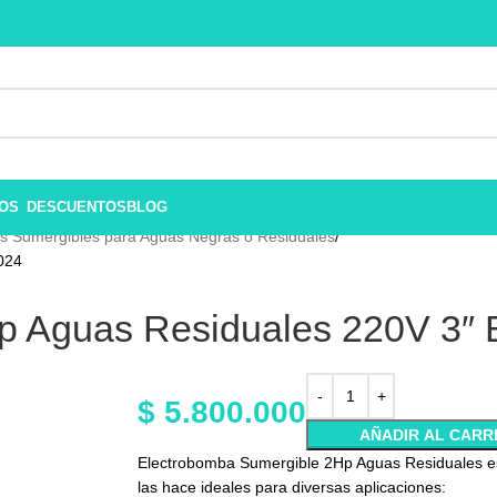
ROS
DESCUENTOS
BLOG
 Sumergibles para Aguas Negras o Residuales
024
p Aguas Residuales 220V 3″
$
5.800.000
AÑADIR AL CARR
Electrobomba Sumergible 2Hp Aguas Residuales e
las hace ideales para diversas aplicaciones: