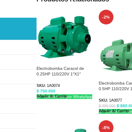
-2%
Electrobomba Caracol de
0.25HP 110/220V 1″X1″
Barnes 1A0074
Electrobomba Car
SKU:
1A0074
0.5HP 110/220V 1
$
750.000
Barnes 1A0077
Añadir Al Carrito
Escríbenos por WhatsApp
SKU:
1A0077
$
880.0
$
900.000
Añadir Al Carrito
Escríbenos p
-8%