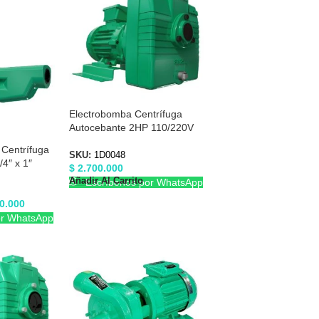
Electrobomba Centrífuga
Autocebante 2HP 110/220V
Barnes 1D0048
 Centrífuga
SKU:
1D0048
4″ x 1″
$
2.700.000
Añadir Al Carrito
Escríbenos por WhatsApp
0.000
or WhatsApp