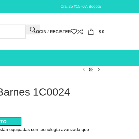
Cra. 25 #15 -07, Bogotá
LOGIN / REGISTER
$
0
 Barnes 1C0024
ITO
stán equipadas con tecnología avanzada que