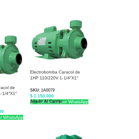
Electrobomba Caracol de
1HP 110/220V 1-1/4″X1″
Barnes 1A0079
acol de
SKU:
1A0079
-1/4″X1″
$
1.150.000
Añadir Al Carrito
Escríbenos por WhatsApp
00
or WhatsApp