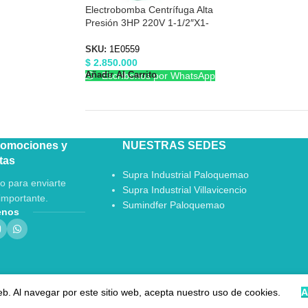
Electrobomba Centrífuga Alta
Presión 3HP 220V 1-1/2″X1-
1/2″ Barnes 1E0559
SKU:
1E0559
$
2.850.000
Añadir Al Carrito
Escríbenos por WhatsApp
romociones y
NUESTRAS SEDES
tas
Supra Industrial Paloquemao
o para enviarte
Supra Industrial Villavicencio
importante.
Sumindfer Paloquemao
enos
eb. Al navegar por este sitio web, acepta nuestro uso de cookies.
A