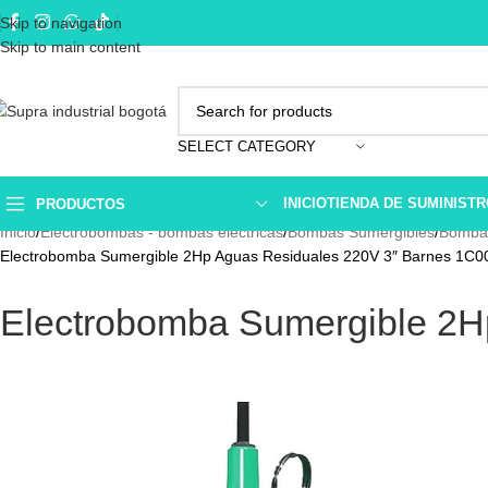
Skip to navigation
Skip to main content
SELECT CATEGORY
INICIO
TIENDA DE SUMINIST
PRODUCTOS
Inicio
Electrobombas - bombas eléctricas
Bombas Sumergibles
Bombas
Electrobomba Sumergible 2Hp Aguas Residuales 220V 3″ Barnes 1C0
Electrobomba Sumergible 2H