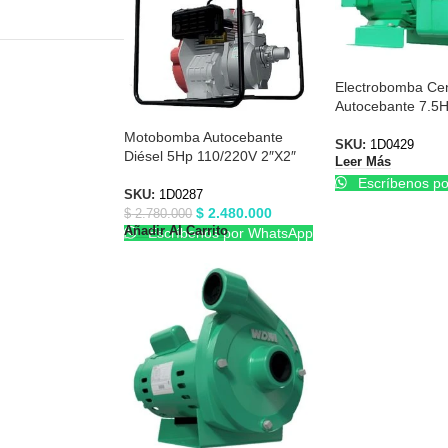
Electrobomba Cen
Autocebante 7.5
3″X3″ Barnes 1D
Motobomba Autocebante
SKU:
1D0429
Diésel 5Hp 110/220V 2″X2″
Leer Más
Barnes 1D0287
Escríbenos p
SKU:
1D0287
$
2.480.000
$
2.780.000
Añadir Al Carrito
Escríbenos por WhatsApp