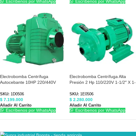
Escríbenos por WhatsApp
Escríbenos por WhatsApp
Electrobomba Centrífuga
Electrobomba Centrífuga Alta
Autocebante 10HP 220/440V
Presión 2 Hp 110/220V 1-1/2″ X 1-
4″X4″ Barnes 1D0506
1/2″ Barnes 1E0506
SKU:
1D0506
SKU:
1E0506
$
7.199.000
$
2.280.000
Añadir Al Carrito
Añadir Al Carrito
Escríbenos por WhatsApp
Escríbenos por WhatsApp