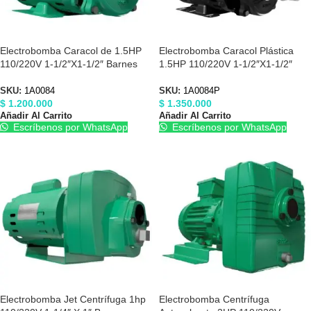
Electrobomba Caracol de 1.5HP
Electrobomba Caracol Plástica
110/220V 1-1/2″X1-1/2″ Barnes
1.5HP 110/220V 1-1/2″X1-1/2″
1A0084
Barnes 1A0084P
SKU:
1A0084
SKU:
1A0084P
$
1.200.000
$
1.350.000
Añadir Al Carrito
Añadir Al Carrito
Escríbenos por WhatsApp
Escríbenos por WhatsApp
Electrobomba Jet Centrífuga 1hp
Electrobomba Centrífuga