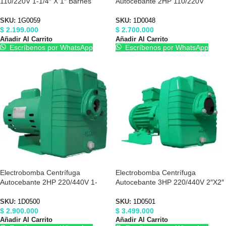
110/220V 1-1/4″ X 1″ Barnes
Autocebante 2HP 110/220V
1G0059
Barnes 1D0048
SKU:
1G0059
SKU:
1D0048
$
2.199.000
$
2.700.000
Añadir Al Carrito
Añadir Al Carrito
Escríbenos por WhatsApp
Escríbenos por WhatsApp
Electrobomba Centrífuga
Electrobomba Centrífuga
Autocebante 2HP 220/440V 1-
Autocebante 3HP 220/440V 2″X2″
1/2″X1-1/2″ Barnes 1D0500
Barnes 1D0501
SKU:
1D0500
SKU:
1D0501
$
2.900.000
$
3.499.000
Añadir Al Carrito
Añadir Al Carrito