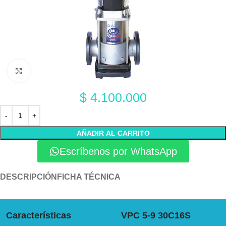
Click to enlarge
$
4.100.000
AÑADIR AL CARRITO
Escríbenos por WhatsApp
DESCRIPCIÓN
FICHA TÉCNICA
Características
VPC 5-9 30C16S