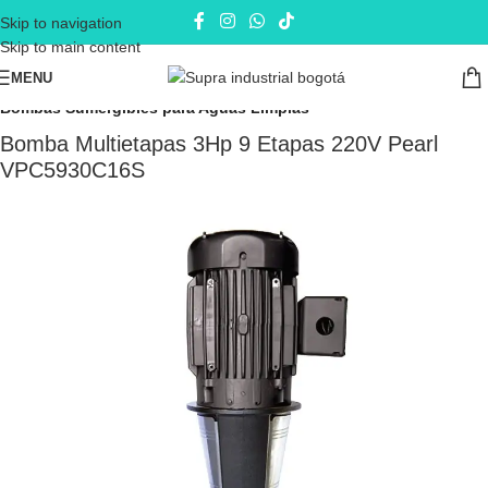
Skip to navigation
Skip to main content
MENU
Inicio
Electrobombas - bombas eléctricas
Bombas Sumergibles
Bombas Sumergibles para Aguas Limpias
Bomba Multietapas 3Hp 9 Etapas 220V Pearl
VPC5930C16S