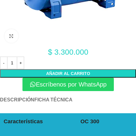
Click to enlarge
$
3.300.000
AÑADIR AL CARRITO
Escríbenos por WhatsApp
DESCRIPCIÓN
FICHA TÉCNICA
Características
OC 300