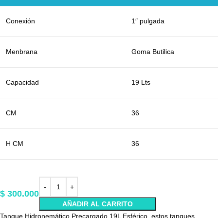
Conexión
1″ pulgada
Menbrana
Goma Butilica
Capacidad
19 Lts
CM
36
H CM
36
$
300.000
AÑADIR AL CARRITO
Tanque Hidronemático Precargado 19L Esférico, estos tanques