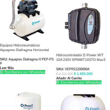
Equipos Hidroneumáticos
Aquapres Diafragma Horizontal
PEP-PSP Periférica
Hidrocontrolador E-Power M/T
10A 230V EPWMT10STD Mac3
SKU:
Aquapres Diafragma H PEP-PS
P
VEPR21200000A
Leer Más
SKU:
VEPR21200000A
Escríbenos por WhatsApp
$
1.950.000
$
2.311.000
Añadir Al Carrito
Escríbenos por WhatsApp