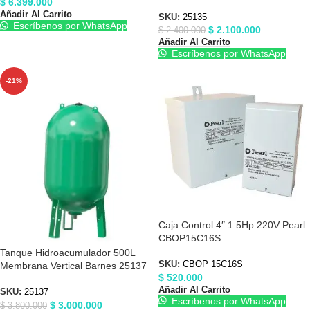
$
6.399.000
Añadir Al Carrito
SKU:
25135
Escríbenos por WhatsApp
$
2.100.000
$
2.400.000
Añadir Al Carrito
Escríbenos por WhatsApp
-21%
Caja Control 4″ 1.5Hp 220V Pearl
CBOP15C16S
Tanque Hidroacumulador 500L
SKU:
CBOP 15C16S
Membrana Vertical Barnes 25137
$
520.000
Añadir Al Carrito
SKU:
25137
Escríbenos por WhatsApp
$
3.000.000
$
3.800.000