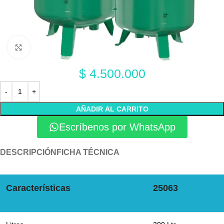
Click to enlarge
$
4.500.000
AÑADIR AL CARRITO
Escríbenos por WhatsApp
DESCRIPCIÓN
FICHA TÉCNICA
Características
25063