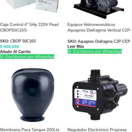
Caja Control 4″ 5Hp 220V Pearl
Equipos Hidroneumáticos
CBOP50C16S
Aquapres Diafragma Vertical C2P-
CEP Centrífuga
SKU:
CBOP 50C16S
SKU:
Aquapres Diafragma C2P-CEP
$
900.000
Leer Más
Escríbenos por WhatsApp
Añadir Al Carrito
Escríbenos por WhatsApp
Membrana Para Tanque 200Lts
Regulador Electrónico Propress