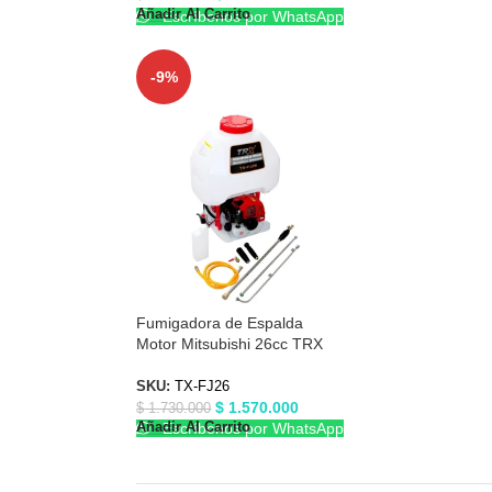
Añadir Al Carrito
Escríbenos por WhatsApp
-9%
Fumigadora de Espalda
Motor Mitsubishi 26cc TRX
TXFJ26
SKU:
TX-FJ26
$
1.570.000
$
1.730.000
Añadir Al Carrito
Escríbenos por WhatsApp