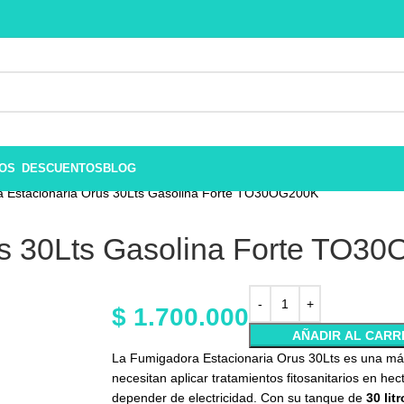
ROS
DESCUENTOS
BLOG
 Estacionaria Orus 30Lts Gasolina Forte TO30OG200K
us 30Lts Gasolina Forte TO3
$
1.700.000
AÑADIR AL CARR
La Fumigadora Estacionaria Orus 30Lts es una máqu
necesitan aplicar tratamientos fitosanitarios en hect
depender de electricidad. Con su tanque de
30 lit