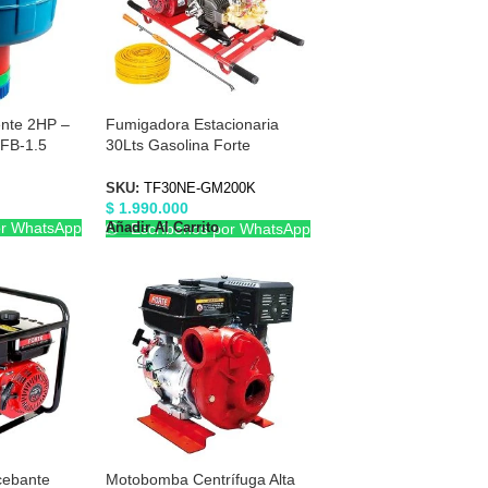
ente 2HP –
Fumigadora Estacionaria
FB-1.5
30Lts Gasolina Forte
TF30NEGM200K
SKU:
TF30NE-GM200K
$
1.990.000
or WhatsApp
Añadir Al Carrito
Escríbenos por WhatsApp
cebante
Motobomba Centrífuga Alta