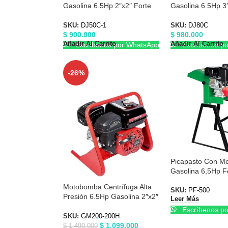
Gasolina 6.5Hp 2″x2″ Forte
Gasolina 6.5Hp 3″
DJ50C-1
DJ80C
SKU:
DJ50C-1
SKU:
DJ80C
$
900.000
$
980.000
Añadir Al Carrito
Añadir Al Carrito
Escríbenos por WhatsApp
Escríbenos p
-26%
Picapasto Con Mo
Gasolina 6,5Hp F
Motobomba Centrífuga Alta
SKU:
PF-500
Presión 6.5Hp Gasolina 2″x2″
Leer Más
Forte GM200-200H
Escríbenos p
SKU:
GM200-200H
$
1.099.000
$
1.490.000