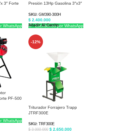
x 3″ Forte
Presión 13Hp Gasolina 3″x3″
Forte GM390-300H
SKU:
GM390-300H
$
2.400.000
Añadir Al Carrito
or WhatsApp
Escríbenos por WhatsApp
-12%
tor
orte PF-500
Triturador Forrajero Trapp
JTRF300E
or WhatsApp
SKU:
TRF300E
$
2.650.000
$
3.000.000