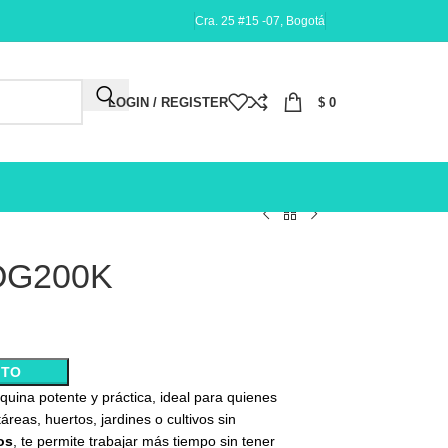
Cra. 25 #15 -07, Bogotá
LOGIN / REGISTER
$
0
0OG200K
ITO
ina potente y práctica, ideal para quienes
áreas, huertos, jardines o cultivos sin
ros
, te permite trabajar más tiempo sin tener