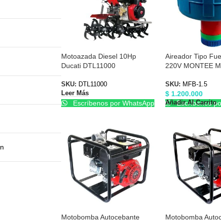
Motoazada Diesel 10Hp
Aireador Tipo Fu
Ducati DTL11000
220V MONTEE M
SKU:
DTL11000
SKU:
MFB-1.5
$
1.200.000
Leer Más
Añadir Al Carrito
Escríbenos por WhatsApp
Escríbenos p
ón
Motobomba Autocebante
Motobomba Auto