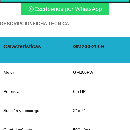
Escríbenos por WhatsApp
DESCRIPCIÓN
FICHA TÉCNICA
Características
GM200-200H
Motor
GM200FW
Potencia
6.5 HP
Succión y descarga
2″ x 2″
Caudal máximo
500 L/min