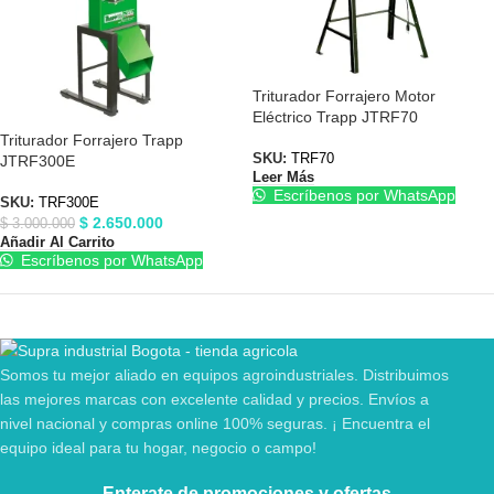
Triturador Forrajero Motor
Eléctrico Trapp JTRF70
Triturador Forrajero Trapp
SKU:
TRF70
JTRF300E
Leer Más
Escríbenos por WhatsApp
SKU:
TRF300E
$
2.650.000
$
3.000.000
Añadir Al Carrito
Escríbenos por WhatsApp
Somos tu mejor aliado en equipos agroindustriales. Distribuimos
las mejores marcas con excelente calidad y precios. Envíos a
nivel nacional y compras online 100% seguras. ¡ Encuentra el
equipo ideal para tu hogar, negocio o campo!
Enterate de promociones y ofertas