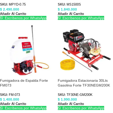
SKU:
MPYD-0.75
SKU:
MS1500S
$
2.490.000
$
1.840.000
Añadir Al Carrito
Añadir Al Carrito
Escríbenos por WhatsApp
Escríbenos por WhatsApp
Fumigadora de Espalda Forte
Fumigadora Estacionaria 30Lts
FM073
Gasolina Forte TF30NEGM200K
SKU:
FM-073
SKU:
TF30NE-GM200K
$
1.400.000
$
1.990.000
Añadir Al Carrito
Añadir Al Carrito
Escríbenos por WhatsApp
Escríbenos por WhatsApp