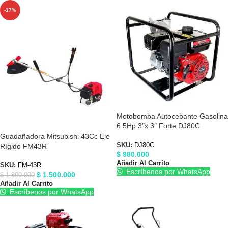
-17%
Motobomba Autocebante Gasolina
6.5Hp 3″x 3″ Forte DJ80C
Guadañadora Mitsubishi 43Cc Eje
SKU:
DJ80C
Rígido FM43R
$
980.000
Añadir Al Carrito
SKU:
FM-43R
Escríbenos por WhatsApp
$
1.500.000
$
1.800.000
Añadir Al Carrito
Escríbenos por WhatsApp