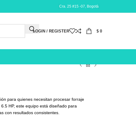
Cra. 25 #15 -07, Bogotá
LOGIN / REGISTER
$
0
ón para quienes necesitan procesar forraje
e 6.5 HP, este equipo está diseñado para
las con resultados consistentes.