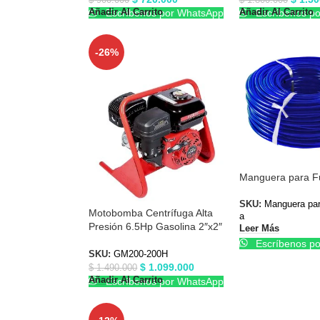
Añadir Al Carrito
Añadir Al Carrito
Escríbenos por WhatsApp
Escríbenos p
-26%
Manguera para F
SKU:
Manguera pa
Motobomba Centrífuga Alta
a
Presión 6.5Hp Gasolina 2″x2″
Leer Más
Forte GM200-200H
Escríbenos p
SKU:
GM200-200H
$
1.099.000
$
1.490.000
Añadir Al Carrito
Escríbenos por WhatsApp