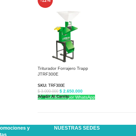
-12%
Triturador Forrajero Trapp
JTRF300E
SKU:
TRF300E
$
2.650.000
$
3.000.000
Añadir Al Carrito
Escríbenos por WhatsApp
romociones y
NUESTRAS SEDES
tas