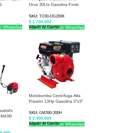
S
Orus 30Lts Gasolina Forte
TO30OG200K
SKU:
TO30-OG200K
$
1.700.000
or WhatsApp
Añadir Al Carrito
Escríbenos por WhatsApp
Motobomba Centrífuga Alta
Presión 13Hp Gasolina 3″x3″
Forte GM390-300H
ubishi
SKU:
GM390-300H
 FM43R
$
2.400.000
Añadir Al Carrito
Escríbenos por WhatsApp
0.000