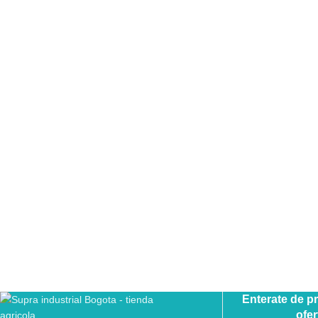
Enterate de p
ofer