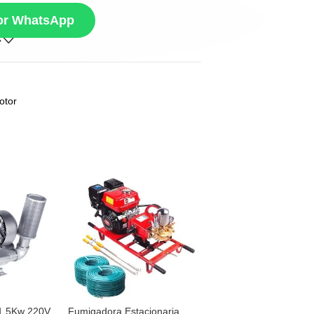
por WhatsApp
otor
 1,5Kw 220V
Fumigadora Estacionaria