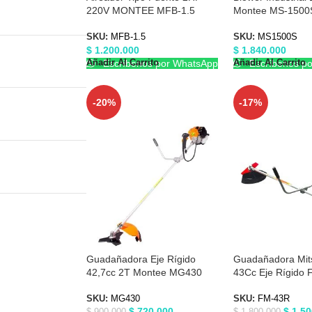
220V MONTEE MFB-1.5
Montee MS-1500
SKU:
MFB-1.5
SKU:
MS1500S
$
1.200.000
$
1.840.000
Añadir Al Carrito
Añadir Al Carrito
Escríbenos por WhatsApp
Escríbenos p
-20%
-17%
Guadañadora Eje Rígido
Guadañadora Mits
42,7cc 2T Montee MG430
43Cc Eje Rígido
SKU:
MG430
SKU:
FM-43R
$
720.000
$
1.50
$
900.000
$
1.800.000