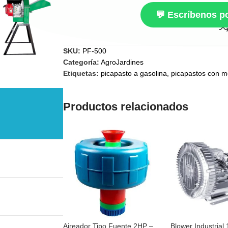
💬 Escríbenos 
SKU:
PF-500
Categoría:
AgroJardines
Etiquetas:
picapasto a gasolina
,
picapastos con m
Productos relacionados
Aireador Tipo Fuente 2HP –
Blower Industrial