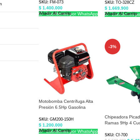
SKU:
FM-073
SKU:
TO-328CZ
m
$
1.400.000
$
1.669.900
Añadir Al Carrito
Escríbenos por WhatsApp
Añadir Al Carrito
Escríbenos p
-3%
Motobomba Centrífuga Alta
Presión 6.5Hp Gasolina
1.5″x1.5″ Forte GM200-150H
Chipeadora Pica
SKU:
GM200-150H
Ramas 9Hp 4 Cuch
$
1.200.000
Forte CF700
Añadir Al Carrito
Escríbenos por WhatsApp
SKU:
Cf-700