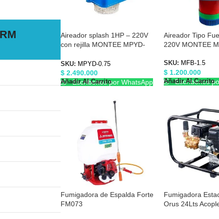
0RM
Aireador splash 1HP – 220V
Aireador Tipo Fu
con rejilla MONTEE MPYD-
220V MONTEE M
0.75
SKU:
MFB-1.5
SKU:
MPYD-0.75
$
1.200.000
$
2.490.000
Añadir Al Carrito
Escríbenos p
Añadir Al Carrito
Escríbenos por WhatsApp
Fumigadora de Espalda Forte
Fumigadora Estac
FM073
Orus 24Lts Acople
TO328CZ