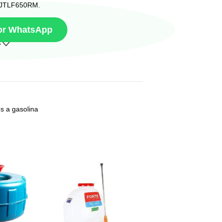
p JTLF650RM.
por WhatsApp
s a gasolina