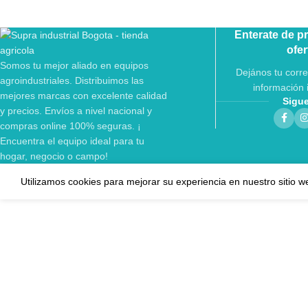
Enterate de p
ofer
Somos tu mejor aliado en equipos
Dejános tu corre
agroindustriales. Distribuimos las
información 
mejores marcas con excelente calidad
Sigu
y precios. Envíos a nivel nacional y
compras online 100% seguras. ¡
Encuentra el equipo ideal para tu
hogar, negocio o campo!
Utilizamos cookies para mejorar su experiencia en nuestro sitio w