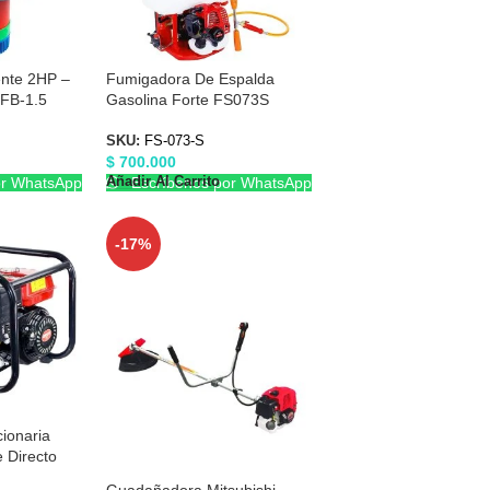
ente 2HP –
Fumigadora De Espalda
FB-1.5
Gasolina Forte FS073S
SKU:
FS-073-S
$
700.000
Añadir Al Carrito
or WhatsApp
Escríbenos por WhatsApp
-17%
ionaria
 Directo
Guadañadora Mitsubishi