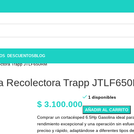
ROS
DESCUENTOS
BLOG
ectora Trapp JTLF650RM
a Recolectora Trapp JTLF65
1 disponibles
$
3.100.000
AÑADIR AL CARRITO
Comprar un cortacésped 6.5Hp Gasolina ideal para
rendimiento excepcional y una operación sin esfue
preciso y rápido, adaptándose a diferentes tipos de