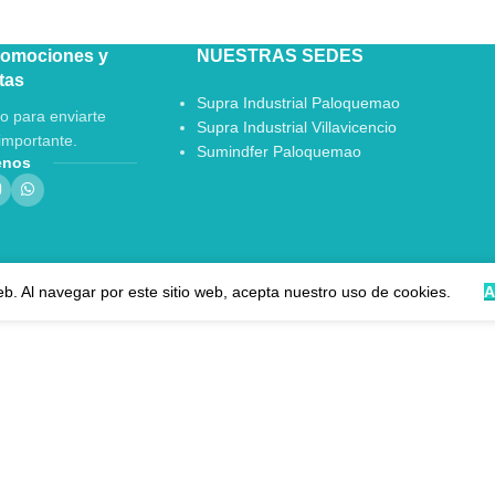
romociones y
NUESTRAS SEDES
tas
Supra Industrial Paloquemao
o para enviarte
Supra Industrial Villavicencio
importante.
Sumindfer Paloquemao
enos
eb. Al navegar por este sitio web, acepta nuestro uso de cookies.
A