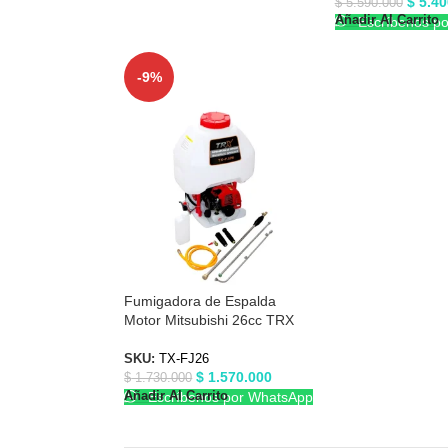
$
5.40
$
5.590.000
Añadir Al Carrito
Escríbenos p
-9%
Fumigadora de Espalda
Motor Mitsubishi 26cc TRX
TXFJ26
SKU:
TX-FJ26
$
1.570.000
$
1.730.000
Añadir Al Carrito
Escríbenos por WhatsApp