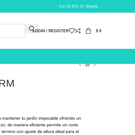
Cra. 25 #15 -07, Bogotá
LOGIN / REGISTER
$
0
0RM
 mantener tu jardín impecable ofriendo un
rzo, de manera eficiente permite un corte
 terreno con ajuste de altura ideal para el