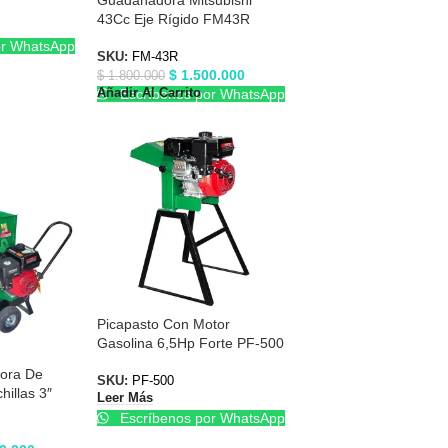
43Cc Eje Rígido FM43R
or WhatsApp
SKU:
FM-43R
$
1.500.000
$
1.800.000
Añadir Al Carrito
Escríbenos por WhatsApp
Picapasto Con Motor
Gasolina 6,5Hp Forte PF-500
dora De
SKU:
PF-500
illas 3″
Leer Más
Escríbenos por WhatsApp