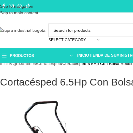
Skip to navigation
Skip to main content
SELECT CATEGORY
INICIO
TIENDA DE SUMINIST
PRODUCTOS
Inicio
AgroJardines
Cortacésped
Cortacésped 6.5Hp Con Bolsa Recol
Cortacésped 6.5Hp Con Bols