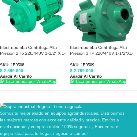
Electrobomba Centrífuga Alta
Electrobomba Centrífuga Alta
Presión 2Hp 220/440V 1-1/2″ X 1-
Presión 3HP 220/440V 1-1/2″X1-
1/2″ Barnes 1E0508
1/2″ Barnes 1E0509
SKU:
1E0508
SKU:
1E0509
$
2.599.000
$
2.799.000
Añadir Al Carrito
Añadir Al Carrito
Escríbenos por WhatsApp
Escríbenos por WhatsApp
Somos tu mejor aliado en equipos agroindustriales. Distribuimos
las mejores marcas con excelente calidad y precios. Envíos a
nivel nacional y compras online 100% seguras. ¡ Encuentra el
equipo ideal para tu hogar, negocio o campo!