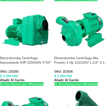
Electrobomba Centrífuga
Electrobomba Centrífuga Alta
Autocebante 5HP 220/440V 3″X3″
Presión 2 Hp 110/220V 1-1/2″ X 1-
Barnes 1D0385
1/2″ Barnes 1E0506
SKU:
1D0385
SKU:
1E0506
$
3.999.000
$
2.280.000
Añadir Al Carrito
Añadir Al Carrito
Escríbenos por WhatsApp
Escríbenos por WhatsApp