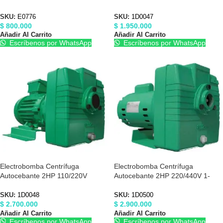
Barnes E0776
1/2″X1-1/2″ Barnes 1D0047
SKU:
E0776
SKU:
1D0047
$
800.000
$
1.950.000
Añadir Al Carrito
Añadir Al Carrito
Escríbenos por WhatsApp
Escríbenos por WhatsApp
Electrobomba Centrífuga
Electrobomba Centrífuga
Autocebante 2HP 110/220V
Autocebante 2HP 220/440V 1-
Barnes 1D0048
1/2″X1-1/2″ Barnes 1D0500
SKU:
1D0048
SKU:
1D0500
$
2.700.000
$
2.900.000
Añadir Al Carrito
Añadir Al Carrito
Escríbenos por WhatsApp
Escríbenos por WhatsApp