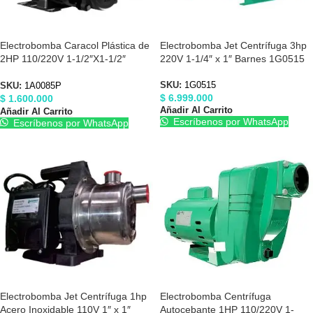
Electrobomba Caracol Plástica de
Electrobomba Jet Centrífuga 3hp
2HP 110/220V 1-1/2″X1-1/2″
220V 1-1/4″ x 1″ Barnes 1G0515
Barnes 1A0085P
SKU:
1G0515
SKU:
1A0085P
$
6.999.000
$
1.600.000
Añadir Al Carrito
Añadir Al Carrito
Escríbenos por WhatsApp
Escríbenos por WhatsApp
Electrobomba Jet Centrífuga 1hp
Electrobomba Centrífuga
Acero Inoxidable 110V 1″ x 1″
Autocebante 1HP 110/220V 1-