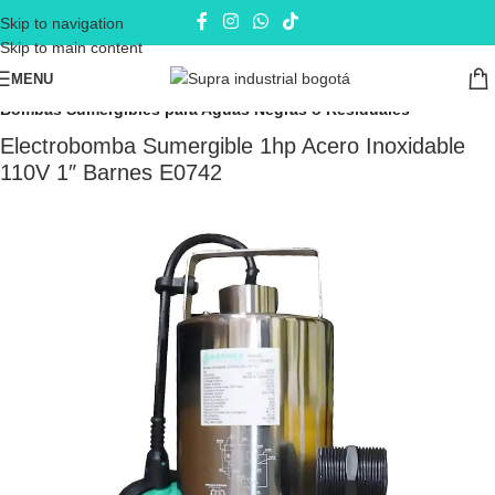
Skip to navigation
Skip to main content
MENU
Inicio
Electrobombas - bombas eléctricas
Bombas Sumergibles
Bombas Sumergibles para Aguas Negras o Residuales
Electrobomba Sumergible 1hp Acero Inoxidable
110V 1″ Barnes E0742