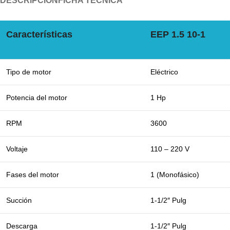
DESCRIPCIÓN
FICHA TÉCNICA
Características
EEP 1.5 10-1
Tipo de motor
Eléctrico
Potencia del motor
1 Hp
RPM
3600
Voltaje
110 – 220 V
Fases del motor
1 (Monofásico)
Succión
1-1/2″ Pulg
Descarga
1-1/2″ Pulg