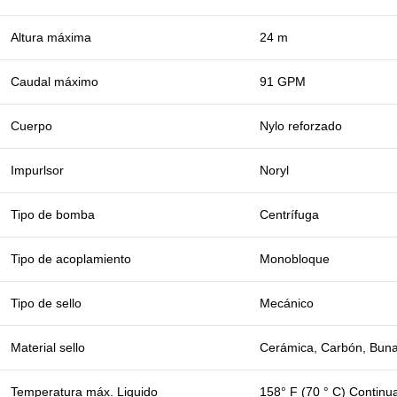
Altura máxima
24 m
Caudal máximo
91 GPM
Cuerpo
Nylo reforzado
Impurlsor
Noryl
Tipo de bomba
Centrífuga
Tipo de acoplamiento
Monobloque
Tipo de sello
Mecánico
Material sello
Cerámica, Carbón, Bun
Temperatura máx. Liquido
158° F (70 ° C) Continu