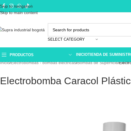
Skip to navigation
Skip to main content
SELECT CATEGORY
INICIO
TIENDA DE SUMINIST
PRODUCTOS
Inicio
Electrobombas - bombas eléctricas
Bombas de Superficie
Elect
Electrobomba Caracol Plásti