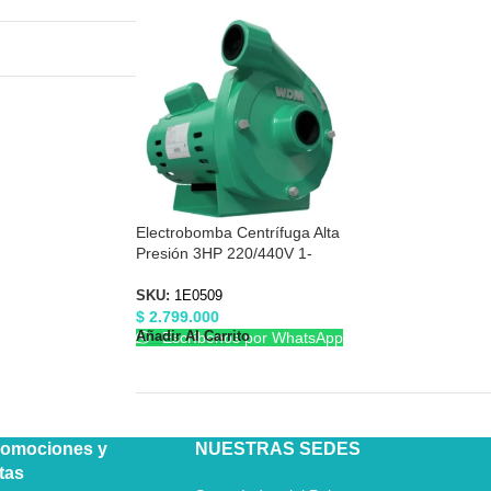
Electrobomba Centrífuga Alta
Presión 3HP 220/440V 1-
1/2″X1-1/2″ Barnes 1E0509
SKU:
1E0509
$
2.799.000
Añadir Al Carrito
Escríbenos por WhatsApp
romociones y
NUESTRAS SEDES
tas