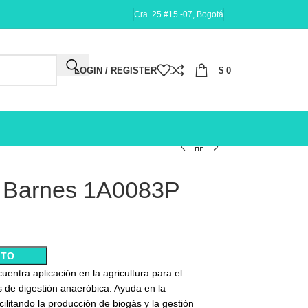
Cra. 25 #15 -07, Bogotá
LOGIN / REGISTER
$
0
2 Barnes 1A0083P
ITO
ntra aplicación en la agricultura para el
 de digestión anaeróbica. Ayuda en la
cilitando la producción de biogás y la gestión