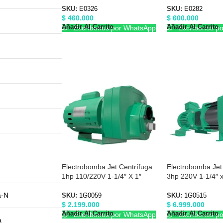
SKU:
E0326
SKU:
E0282
$
460.000
$
600.000
Añadir Al Carrito
Añadir Al Carrito
Escríbenos por WhatsApp
Escríbenos p
Electrobomba Jet Centrífuga
Electrobomba Jet
1hp 110/220V 1-1/4″ X 1″
3hp 220V 1-1/4″ x
Barnes 1G0059
1G0515
a-N
SKU:
1G0059
SKU:
1G0515
$
2.199.000
$
6.999.000
Añadir Al Carrito
Añadir Al Carrito
Escríbenos por WhatsApp
Escríbenos p
a