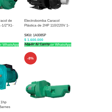
acol de
Electrobomba Caracol
-1/2″X1-
Plástica de 2HP 110/220V 1-
84
1/2″X1-1/2″ Barnes 1A0085P
SKU:
1A0085P
$
1.600.000
Añadir Al Carrito
or WhatsApp
Escríbenos por WhatsApp
-8%
 1hp
 Barnes