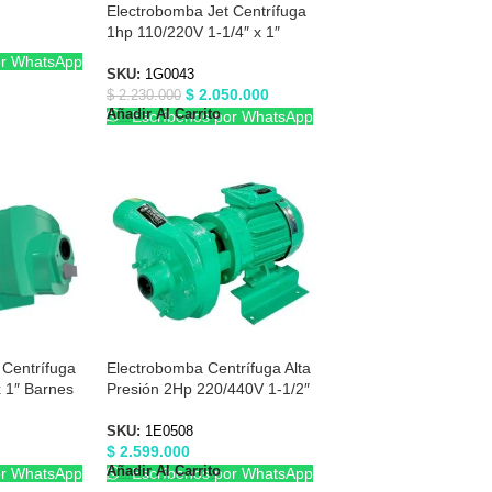
Electrobomba Jet Centrífuga
1hp 110/220V 1-1/4″ x 1″
Barnes 1G0043
or WhatsApp
SKU:
1G0043
$
2.050.000
$
2.230.000
Añadir Al Carrito
Escríbenos por WhatsApp
 Centrífuga
Electrobomba Centrífuga Alta
 1″ Barnes
Presión 2Hp 220/440V 1-1/2″
X 1-1/2″ Barnes 1E0508
SKU:
1E0508
$
2.599.000
Añadir Al Carrito
or WhatsApp
Escríbenos por WhatsApp