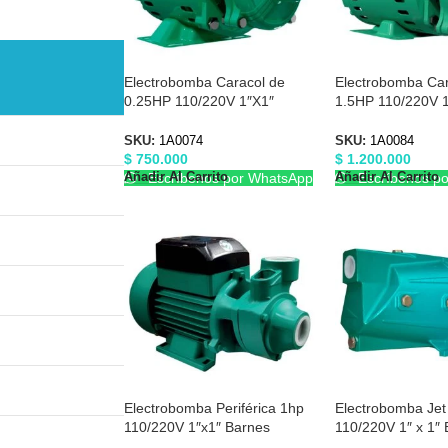
Electrobomba Caracol de
Electrobomba Car
0.25HP 110/220V 1″X1″
1.5HP 110/220V 1
Barnes 1A0074
1/2″ Barnes 1A00
SKU:
1A0074
SKU:
1A0084
$
750.000
$
1.200.000
Añadir Al Carrito
Añadir Al Carrito
Escríbenos por WhatsApp
Escríbenos p
Electrobomba Periférica 1hp
Electrobomba Jet
110/220V 1″x1″ Barnes
110/220V 1″ x 1″
E0326
E0282