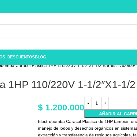
ROS
DESCUENTOS
BLOG
robomba Caracol Plástica 1HP 110/220V 1-1/2″X1-1/2 Barnes 1A0083P
ca 1HP 110/220V 1-1/2″X1-1/
$
1.200.000
AÑADIR AL CARR
Electrobomba Caracol Plástica de 1HP también encue
manejo de lodos y desechos orgánicos en sistemas
extracción y transferencia de residuos agrícolas, fa