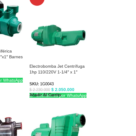
férica
″x1″ Barnes
Electrobomba Jet Centrífuga
1hp 110/220V 1-1/4″ x 1″
Barnes 1G0043
or WhatsApp
SKU:
1G0043
$
2.050.000
$
2.230.000
Añadir Al Carrito
Escríbenos por WhatsApp