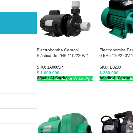
Electrobomba Caracol
Electrobomba Peri
Plástica de 2HP 110/220V 1-
0.5Hp 110/220V 1
1/2″X1-1/2″ Barnes 1A0085P
E0280
SKU:
1A0085P
SKU:
E0280
$
1.600.000
$
250.000
Añadir Al Carrito
Añadir Al Carrito
Escríbenos por WhatsApp
Escríbenos p