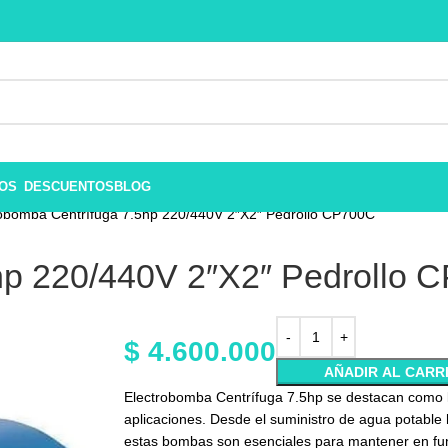
ROS
DESCUENTOS
BLOG
robomba Centrífuga 7.5hp 220/440V 2″X2″ Pedrollo CP700C
hp 220/440V 2″X2″ Pedrollo 
$
4.600.000
AÑADIR AL CARR
Electrobomba Centrífuga 7.5hp se destacan como l
aplicaciones. Desde el suministro de agua potable h
estas bombas son esenciales para mantener en f