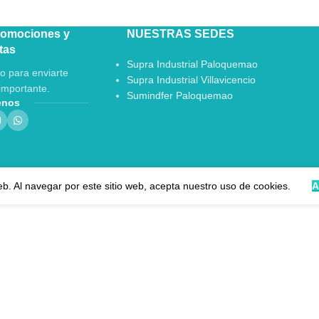
romociones y
NUESTRAS SEDES
tas
Supra Industrial Paloquemao
o para enviarte
Supra Industrial Villavicencio
importante.
Sumindfer Paloquemao
enos
eb. Al navegar por este sitio web, acepta nuestro uso de cookies.
A