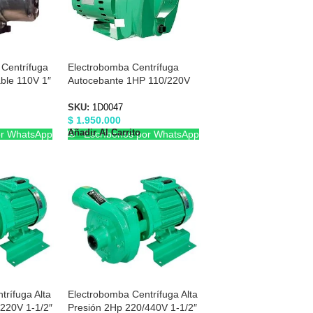
 Centrífuga
Electrobomba Centrífuga
ble 110V 1″
Autocebante 1HP 110/220V
6
1-1/2″X1-1/2″ Barnes 1D0047
SKU:
1D0047
$
1.950.000
Añadir Al Carrito
or WhatsApp
Escríbenos por WhatsApp
rífuga Alta
Electrobomba Centrífuga Alta
/220V 1-1/2″
Presión 2Hp 220/440V 1-1/2″