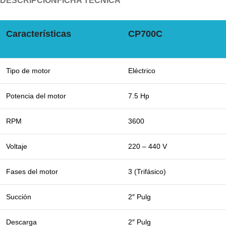
DESCRIPCIÓN
FICHA TÉCNICA
Características
CP700C
Tipo de motor
Eléctrico
Potencia del motor
7.5 Hp
RPM
3600
Voltaje
220 – 440 V
Fases del motor
3 (Trifásico)
Succión
2″ Pulg
Descarga
2″ Pulg