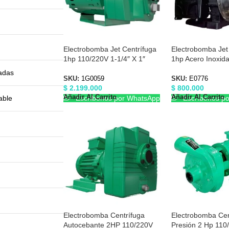
Electrobomba Jet Centrífuga
Electrobomba Jet
1hp 110/220V 1-1/4″ X 1″
1hp Acero Inoxida
Barnes 1G0059
x 1″ Barnes E077
cadas
SKU:
1G0059
SKU:
E0776
$
2.199.000
$
800.000
Añadir Al Carrito
Añadir Al Carrito
Escríbenos por WhatsApp
Escríbenos p
able
Electrobomba Centrífuga
Electrobomba Cent
Autocebante 2HP 110/220V
Presión 2 Hp 110