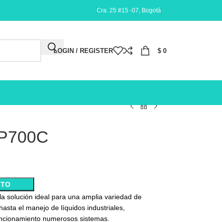
Cra. 25 #15 -07, Bogotá
LOGIN / REGISTER
$
0
CP700C
ITO
a solución ideal para una amplia variedad de
asta el manejo de líquidos industriales,
uncionamiento numerosos sistemas.