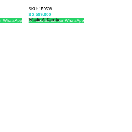
1E0506
X 1-1/2″ Barnes 1E0508
SKU:
1E0508
$
2.599.000
Añadir Al Carrito
or WhatsApp
Escríbenos por WhatsApp