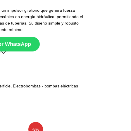
un impulsor giratorio que genera fuerza
cánica en energía hidráulica, permitiendo el
mas de tuberías. Su diseño simple y robusto
iento mínimo.
por WhatsApp
rficie
,
Electrobombas - bombas eléctricas
-8%