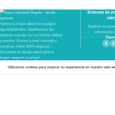
Enterate de p
ofer
Somos tu mejor aliado en equipos
Dejános tu corre
agroindustriales. Distribuimos las
información 
mejores marcas con excelente calidad
Sigu
y precios. Envíos a nivel nacional y
compras online 100% seguras. ¡
Encuentra el equipo ideal para tu
hogar, negocio o campo!
Utilizamos cookies para mejorar su experiencia en nuestro sitio w