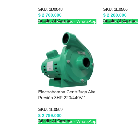
Barnes 1D0048
X 1-1/2″ Barnes 
SKU:
1D0048
SKU:
1E0506
$
2.700.000
$
2.280.000
Añadir Al Carrito
Añadir Al Carrito
Escríbenos por WhatsApp
Escríbenos p
Electrobomba Centrífuga Alta
Presión 3HP 220/440V 1-
1/2″X1-1/2″ Barnes 1E0509
SKU:
1E0509
$
2.799.000
Añadir Al Carrito
Escríbenos por WhatsApp