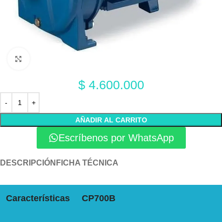
Click to enlarge
$
4.600.000
AÑADIR AL CARRITO
Escríbenos por WhatsApp
DESCRIPCIÓN
FICHA TÉCNICA
Características
CP700B