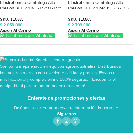
Electrobomba Centrífuga Alta
Electrobomba Centrífuga Alta
Presión 3HP 220V 1-1/2″X1-1/2″
Presión 3HP 220/440V 1-1/2″X1-
Barnes 1E0559
1/2″ Barnes 1E0509
SKU:
1E0559
SKU:
1E0509
$
2.850.000
$
2.799.000
Añadir Al Carrito
Añadir Al Carrito
Escríbenos por WhatsApp
Escríbenos por WhatsApp
Somos tu mejor aliado en equipos agroindustriales. Distribuimos
las mejores marcas con excelente calidad y precios. Envíos a
nivel nacional y compras online 100% seguras. ¡ Encuentra el
equipo ideal para tu hogar, negocio o campo!
Enterate de promociones y ofertas
Dejános tu correo para enviarte información importante.
Siguenos