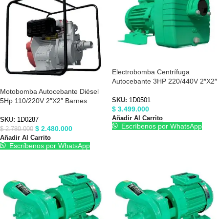
Electrobomba Centrífuga
Autocebante 3HP 220/440V 2″X2″
Barnes 1D0501
Motobomba Autocebante Diésel
5Hp 110/220V 2″X2″ Barnes
SKU:
1D0501
$
3.499.000
1D0287
Añadir Al Carrito
SKU:
1D0287
Escríbenos por WhatsApp
$
2.480.000
$
2.780.000
Añadir Al Carrito
Escríbenos por WhatsApp