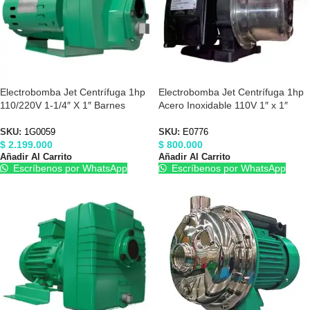
Electrobomba Jet Centrífuga 1hp
Electrobomba Jet Centrífuga 1hp
110/220V 1-1/4″ X 1″ Barnes
Acero Inoxidable 110V 1″ x 1″
1G0059
Barnes E0776
SKU:
1G0059
SKU:
E0776
$
2.199.000
$
800.000
Añadir Al Carrito
Añadir Al Carrito
Escríbenos por WhatsApp
Escríbenos por WhatsApp