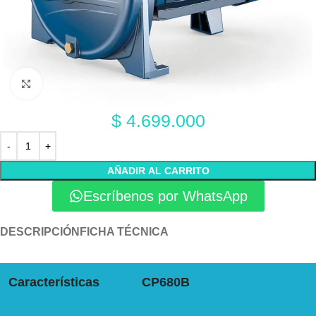
Click to enlarge
$
4.699.000
AÑADIR AL CARRITO
Escríbenos por WhatsApp
DESCRIPCIÓN
FICHA TÉCNICA
Características
CP680B