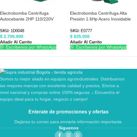
Electrobomba Centrífuga
Electrobomba Centrífuga Alta
Autocebante 2HP 110/220V
Presión 1.6Hp Acero Inoxidable
Barnes 1D0048
110/220V Barnes E0777
SKU:
1D0048
SKU:
E0777
$
2.700.000
$
835.000
Añadir Al Carrito
Añadir Al Carrito
Escríbenos por WhatsApp
Escríbenos por WhatsApp
Somos tu mejor aliado en equipos agroindustriales. Distribuimos
las mejores marcas con excelente calidad y precios. Envíos a
nivel nacional y compras online 100% seguras. ¡ Encuentra el
equipo ideal para tu hogar, negocio o campo!
Enterate de promociones y ofertas
Dejános tu correo para enviarte información importante.
Siguenos