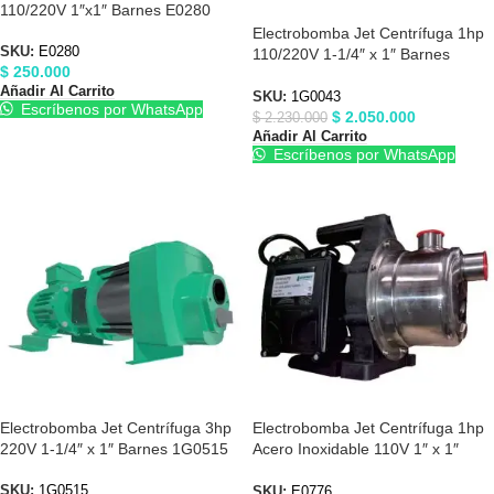
110/220V 1″x1″ Barnes E0280
Electrobomba Jet Centrífuga 1hp
SKU:
E0280
110/220V 1-1/4″ x 1″ Barnes
$
250.000
1G0043
Añadir Al Carrito
SKU:
1G0043
Escríbenos por WhatsApp
$
2.050.000
$
2.230.000
Añadir Al Carrito
Escríbenos por WhatsApp
Electrobomba Jet Centrífuga 3hp
Electrobomba Jet Centrífuga 1hp
220V 1-1/4″ x 1″ Barnes 1G0515
Acero Inoxidable 110V 1″ x 1″
Barnes E0776
SKU:
1G0515
SKU:
E0776