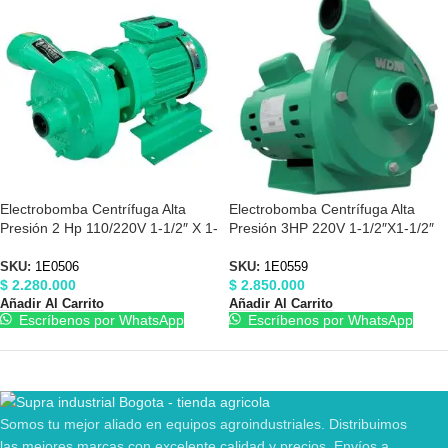
Electrobomba Centrífuga Alta
Electrobomba Centrífuga Alta
Presión 2 Hp 110/220V 1-1/2″ X 1-
Presión 3HP 220V 1-1/2″X1-1/2″
1/2″ Barnes 1E0506
Barnes 1E0559
SKU:
1E0506
SKU:
1E0559
$
2.280.000
$
2.850.000
Añadir Al Carrito
Añadir Al Carrito
Escríbenos por WhatsApp
Escríbenos por WhatsApp
Somos tu mejor aliado en equipos agroindustriales. Distribuimos
las mejores marcas con excelente calidad y precios. Envíos a