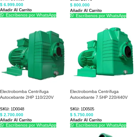
$
6.999.000
$
800.000
Añadir Al Carrito
Añadir Al Carrito
Escríbenos por WhatsApp
Escríbenos por WhatsApp
Electrobomba Centrífuga
Electrobomba Centrífuga
Autocebante 2HP 110/220V
Autocebante 7.5HP 220/440V
Barnes 1D0048
3″X3″ Barnes 1D0505
SKU:
1D0048
SKU:
1D0505
$
2.700.000
$
5.750.000
Añadir Al Carrito
Añadir Al Carrito
Escríbenos por WhatsApp
Escríbenos por WhatsApp