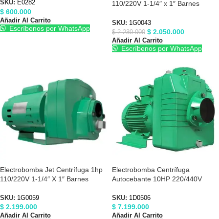
SKU:
E0282
110/220V 1-1/4″ x 1″ Barnes
$
600.000
1G0043
Añadir Al Carrito
SKU:
1G0043
Escríbenos por WhatsApp
$
2.050.000
$
2.230.000
Añadir Al Carrito
Escríbenos por WhatsApp
Electrobomba Jet Centrífuga 1hp
Electrobomba Centrífuga
110/220V 1-1/4″ X 1″ Barnes
Autocebante 10HP 220/440V
1G0059
4″X4″ Barnes 1D0506
SKU:
1G0059
SKU:
1D0506
$
2.199.000
$
7.199.000
Añadir Al Carrito
Añadir Al Carrito