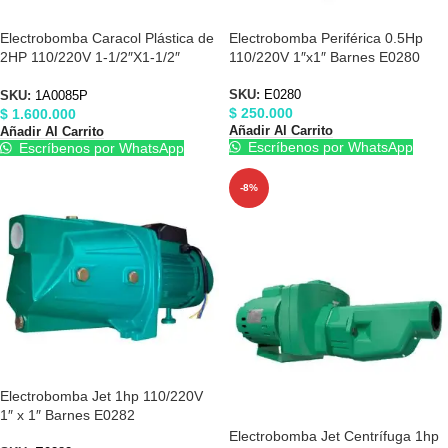
Electrobomba Caracol Plástica de
Electrobomba Periférica 0.5Hp
2HP 110/220V 1-1/2″X1-1/2″
110/220V 1″x1″ Barnes E0280
Barnes 1A0085P
SKU:
E0280
SKU:
1A0085P
$
250.000
$
1.600.000
Añadir Al Carrito
Añadir Al Carrito
Escríbenos por WhatsApp
Escríbenos por WhatsApp
-8%
Electrobomba Jet 1hp 110/220V
1″ x 1″ Barnes E0282
Electrobomba Jet Centrífuga 1hp