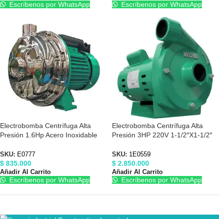
Escríbenos por WhatsApp
Escríbenos por WhatsApp
Electrobomba Centrífuga Alta
Electrobomba Centrífuga Alta
Presión 1.6Hp Acero Inoxidable
Presión 3HP 220V 1-1/2″X1-1/2″
110/220V Barnes E0777
Barnes 1E0559
SKU:
E0777
SKU:
1E0559
$
835.000
$
2.850.000
Añadir Al Carrito
Añadir Al Carrito
Escríbenos por WhatsApp
Escríbenos por WhatsApp