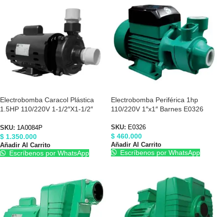
Electrobomba Caracol Plástica
Electrobomba Periférica 1hp
1.5HP 110/220V 1-1/2″X1-1/2″
110/220V 1″x1″ Barnes E0326
Barnes 1A0084P
SKU:
E0326
SKU:
1A0084P
$
460.000
$
1.350.000
Añadir Al Carrito
Añadir Al Carrito
Escríbenos por WhatsApp
Escríbenos por WhatsApp