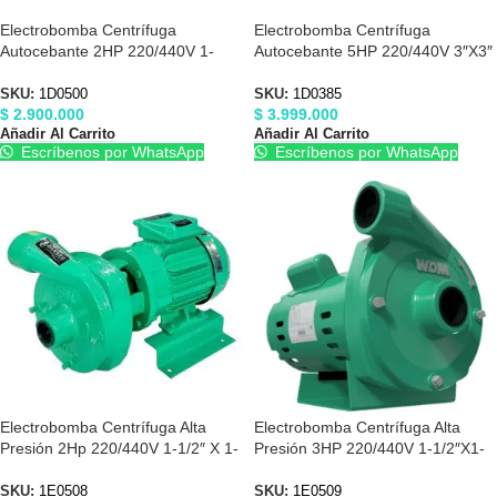
Electrobomba Centrífuga
Electrobomba Centrífuga
Autocebante 2HP 220/440V 1-
Autocebante 5HP 220/440V 3″X3″
1/2″X1-1/2″ Barnes 1D0500
Barnes 1D0385
SKU:
1D0500
SKU:
1D0385
$
2.900.000
$
3.999.000
Añadir Al Carrito
Añadir Al Carrito
Escríbenos por WhatsApp
Escríbenos por WhatsApp
Electrobomba Centrífuga Alta
Electrobomba Centrífuga Alta
Presión 2Hp 220/440V 1-1/2″ X 1-
Presión 3HP 220/440V 1-1/2″X1-
1/2″ Barnes 1E0508
1/2″ Barnes 1E0509
SKU:
1E0508
SKU:
1E0509