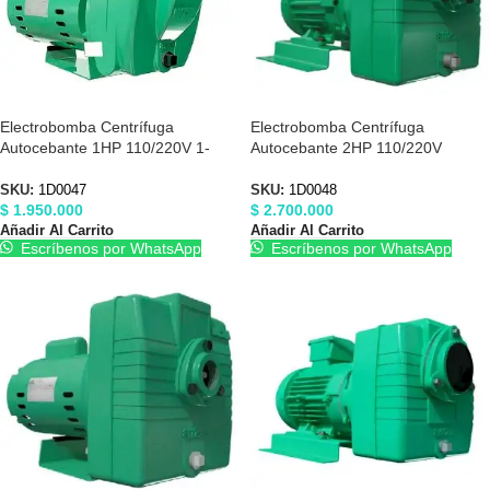
Electrobomba Centrífuga
Electrobomba Centrífuga
Autocebante 1HP 110/220V 1-
Autocebante 2HP 110/220V
1/2″X1-1/2″ Barnes 1D0047
Barnes 1D0048
SKU:
1D0047
SKU:
1D0048
$
1.950.000
$
2.700.000
Añadir Al Carrito
Añadir Al Carrito
Escríbenos por WhatsApp
Escríbenos por WhatsApp