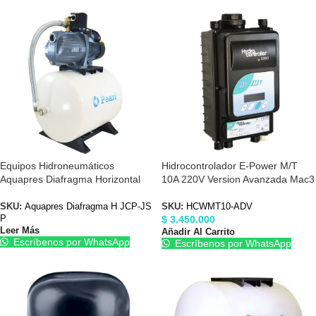
Equipos Hidroneumáticos
Hidrocontrolador E-Power M/T
Aquapres Diafragma Horizontal
10A 220V Version Avanzada Mac3
JCP-JSP JET
HCWMT10ADV
SKU:
Aquapres Diafragma H JCP-JS
SKU:
HCWMT10-ADV
$
3.450.000
P
Leer Más
Añadir Al Carrito
Escríbenos por WhatsApp
Escríbenos por WhatsApp