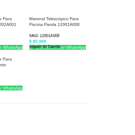
e Para
Maneral Telescópico Para
2002A001
Piscina Panda 12001A008
SKU:
12001A008
$
85.000
Añadir Al Carrito
or WhatsApp
Escríbenos por WhatsApp
e Para
mts
or WhatsApp