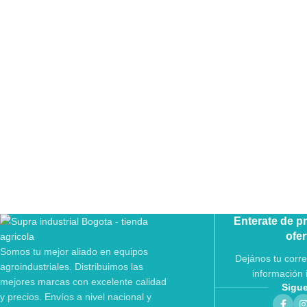
Enterate de p
ofer
Somos tu mejor aliado en equipos
Dejános tu corre
agroindustriales. Distribuimos las
información 
mejores marcas con excelente calidad
Sigu
y precios. Envíos a nivel nacional y