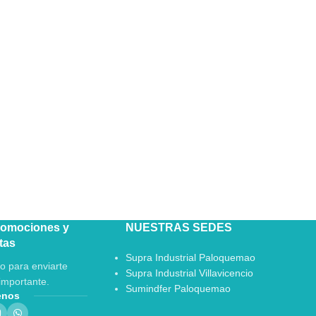
romociones y
NUESTRAS SEDES
tas
Supra Industrial Paloquemao
o para enviarte
Supra Industrial Villavicencio
importante.
Sumindfer Paloquemao
enos