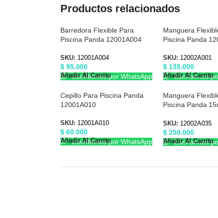
Productos relacionados
Barredora Flexible Para
Manguera Flexibl
Piscina Panda 12001A004
Piscina Panda 1
SKU:
12001A004
SKU:
12002A001
$
95.000
$
135.000
Añadir Al Carrito
Añadir Al Carrito
Escríbenos por WhatsApp
Escríbenos p
Cepillo Para Piscina Panda
Manguera Flexibl
12001A010
Piscina Panda 15
12002A035
SKU:
12001A010
SKU:
12002A035
$
60.000
$
250.000
Añadir Al Carrito
Escríbenos por WhatsApp
Añadir Al Carrito
Escríbenos p