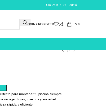
Cra. 25 #15 -07, Bogotá
LOGIN / REGISTER
$
0
erfecto para mantener tu piscina siempre
mite recoger hojas, insectos y suciedad
ieza rápida y eficiente.