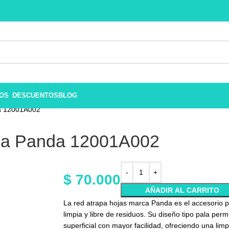
ROS
DESCUENTOS
BLOG
da 12001A002
ina Panda 12001A002
$
70.000
AÑADIR AL CARRITO
La red atrapa hojas marca Panda es el accesorio p
limpia y libre de residuos. Su diseño tipo pala per
superficial con mayor facilidad, ofreciendo una limp