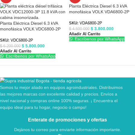
Planta Eléctrica Diesel 6.3 kVA
monofásica VOLK VDA6800-2P
Planta Eléctrica Diesel 6.3 kVA
SKU:
VDA6800-2P
$
3.800.000
monofásica VOLK VDC6800-2P
$
4.500.000
Añadir Al Carrito
Escríbenos por WhatsApp
SKU:
VDC6800-2P
$
5.800.000
$
6.200.000
Añadir Al Carrito
Escríbenos por WhatsApp
Somos tu mejor aliado en equipos agroindustriales. Distribuimos
las mejores marcas con excelente calidad y precios. Envíos a
nivel nacional y compras online 100% seguras. ¡ Encuentra el
equipo ideal para tu hogar, negocio o campo!
Enterate de promociones y ofertas
Dejános tu correo para enviarte información importante.