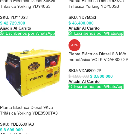
Planta Eléctrica Diesel 36Kva
Planta Eléctrica Diesel 48Kva
Trifásica Yorking YDY40S3
Trifásica Yorking YDY50S3
SKU:
YDY40S3
SKU:
YDY50S3
$
42.729.900
$
46.400.000
Añadir Al Carrito
Añadir Al Carrito
Escríbenos por WhatsApp
Escríbenos por WhatsApp
-16%
Planta Eléctrica Diesel 6.3 kVA
monofásica VOLK VDA6800-2P
SKU:
VDA6800-2P
$
3.800.000
$
4.500.000
Añadir Al Carrito
Escríbenos por WhatsApp
Planta Eléctrica Diesel 9Kva
Trifásica Yorking YDE8500TA3
SKU:
YDE8500TA3
$
8.699.000