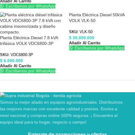
Añadir Al Carrito
Escríbenos por WhatsApp
Planta Eléctrica Diesel 50kVA
VOLK VLK-50
SKU:
VLK-50
$
39.000.000
Planta Eléctrica Diesel 7.8 kVA
Añadir Al Carrito
trifásica VOLK VDC6800-3P
Escríbenos por WhatsApp
SKU:
VDC6800-3P
$
6.000.000
Añadir Al Carrito
Escríbenos por WhatsApp
Somos tu mejor aliado en equipos agroindustriales. Distribuimos
las mejores marcas con excelente calidad y precios. Envíos a
nivel nacional y compras online 100% seguras. ¡ Encuentra el
equipo ideal para tu hogar, negocio o campo!
Enterate de promociones y ofertas