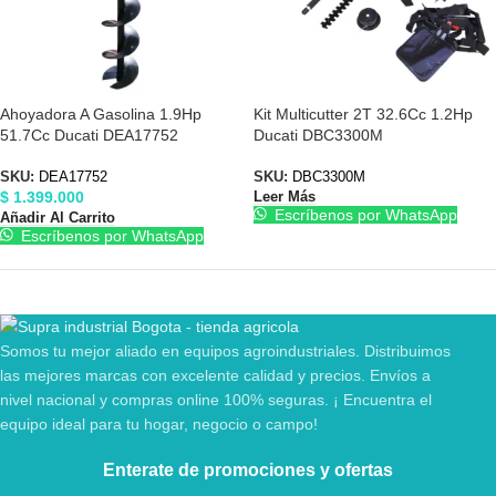
Ahoyadora A Gasolina 1.9Hp
Kit Multicutter 2T 32.6Cc 1.2Hp
51.7Cc Ducati DEA17752
Ducati DBC3300M
SKU:
DEA17752
SKU:
DBC3300M
$
1.399.000
Leer Más
Escríbenos por WhatsApp
Añadir Al Carrito
Escríbenos por WhatsApp
Somos tu mejor aliado en equipos agroindustriales. Distribuimos
las mejores marcas con excelente calidad y precios. Envíos a
nivel nacional y compras online 100% seguras. ¡ Encuentra el
equipo ideal para tu hogar, negocio o campo!
Enterate de promociones y ofertas