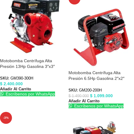
Motobomba Centrífuga Alta
Presión 13Hp Gasolina 3″x3″
Forte GM390-300H
Motobomba Centrífuga Alta
Presión 6.5Hp Gasolina 2″x2″
SKU:
GM390-300H
$
2.400.000
Forte GM200-200H
Añadir Al Carrito
SKU:
GM200-200H
Escríbenos por WhatsApp
$
1.099.000
$
1.490.000
Añadir Al Carrito
Escríbenos por WhatsApp
-3%