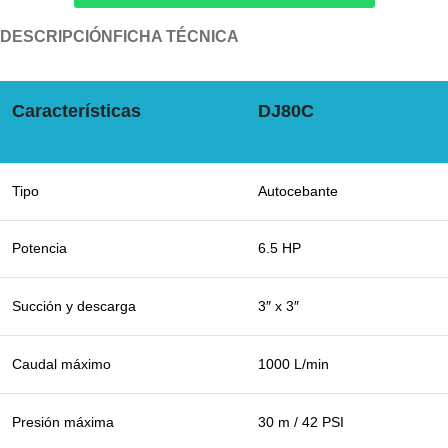
DESCRIPCIÓN
FICHA TÉCNICA
Características
DJ80C
Tipo
Autocebante
Potencia
6.5 HP
Succión y descarga
3″ x 3″
Caudal máximo
1000 L/min
Presión máxima
30 m / 42 PSI