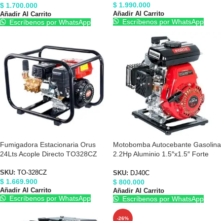
$
1.990.000
$
1.700.000
Añadir Al Carrito
Añadir Al Carrito
Escríbenos por WhatsApp
Escríbenos por WhatsApp
Fumigadora Estacionaria Orus
Motobomba Autocebante Gasolina
24Lts Acople Directo TO328CZ
2.2Hp Aluminio 1.5″x1.5″ Forte
DJ40C
SKU:
TO-328CZ
SKU:
DJ40C
$
1.669.900
$
800.000
Añadir Al Carrito
Añadir Al Carrito
Escríbenos por WhatsApp
Escríbenos por WhatsApp
-26%