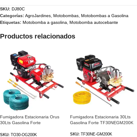
SKU:
DJ80C
Categorías:
AgroJardines
,
Motobombas
,
Motobombas a Gasolina
Etiquetas:
Motobomba a gasolina
,
Motobomba autocebante
Productos relacionados
Fumigadora Estacionaria Orus
Fumigadora Estacionaria 30Lts
30Lts Gasolina Forte
Gasolina Forte TF30NEGM200K
TO30OG200K
SKU:
TF30NE-GM200K
SKU:
TO30-OG200K