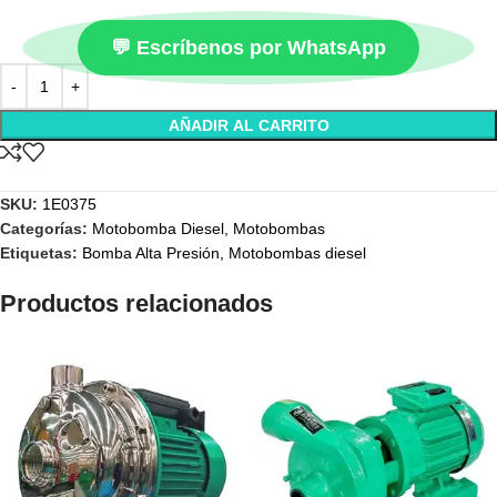
💬 Escríbenos por WhatsApp
AÑADIR AL CARRITO
SKU:
1E0375
Categorías:
Motobomba Diesel
,
Motobombas
Etiquetas:
Bomba Alta Presión
,
Motobombas diesel
Productos relacionados