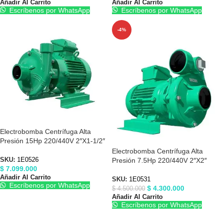
Añadir Al Carrito
Añadir Al Carrito
Escríbenos por WhatsApp
Escríbenos por WhatsApp
-4%
Electrobomba Centrífuga Alta
Presión 15Hp 220/440V 2″X1-1/2″
Barnes 1E0526
Electrobomba Centrífuga Alta
Presión 7.5Hp 220/440V 2″X2″
SKU:
1E0526
$
7.099.000
Barnes 1E0531
Añadir Al Carrito
SKU:
1E0531
Escríbenos por WhatsApp
$
4.300.000
$
4.500.000
Añadir Al Carrito
Escríbenos por WhatsApp