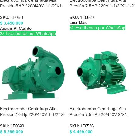
Presión 5HP 220/440V 1-1/2″X1-
Presión 7.5HP 220V 1-1/2″X1-1/2″
1/2″ Barnes 1E0511
Barnes 1E0669
SKU:
1E0511
SKU:
1E0669
$
3.450.000
Leer Más
Escríbenos por WhatsApp
Añadir Al Carrito
Escríbenos por WhatsApp
Electrobomba Centrífuga Alta
Electrobomba Centrífuga Alta
Presión 10 Hp 220/440V 1-1/2″ X
Presión 7.5HP 220/440V 2″X1-
1-1/2″ Barnes 1E0390
1/2″ Barnes 1E0536
SKU:
1E0390
SKU:
1E0536
$
5.299.000
$
4.499.000