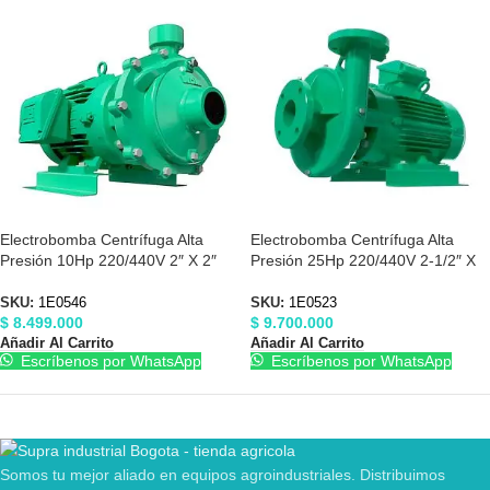
Electrobomba Centrífuga Alta
Electrobomba Centrífuga Alta
Presión 10Hp 220/440V 2″ X 2″
Presión 25Hp 220/440V 2-1/2″ X
Barnes 1E0546
2″ Barnes 1E0523
SKU:
1E0546
SKU:
1E0523
$
8.499.000
$
9.700.000
Añadir Al Carrito
Añadir Al Carrito
Escríbenos por WhatsApp
Escríbenos por WhatsApp
Somos tu mejor aliado en equipos agroindustriales. Distribuimos