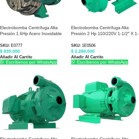
Electrobomba Centrífuga Alta
Electrobomba Centrífuga Alta
Presión 1.6Hp Acero Inoxidable
Presión 2 Hp 110/220V 1-1/2″ X 1-
110/220V Barnes E0777
1/2″ Barnes 1E0506
SKU:
E0777
SKU:
1E0506
$
835.000
$
2.280.000
Añadir Al Carrito
Añadir Al Carrito
Escríbenos por WhatsApp
Escríbenos por WhatsApp
Electrobomba Centrífuga Alta
Electrobomba Centrífuga Alta