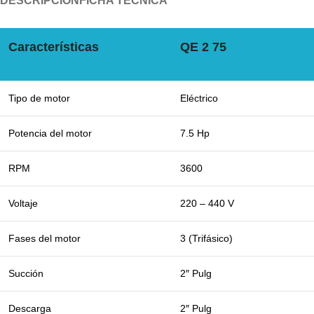
DESCRIPCIÓN
FICHA TÉCNICA
Características
QE 2 75
Tipo de motor
Eléctrico
Potencia del motor
7.5 Hp
RPM
3600
Voltaje
220 – 440 V
Fases del motor
3 (Trifásico)
Succión
2″ Pulg
Descarga
2″ Pulg