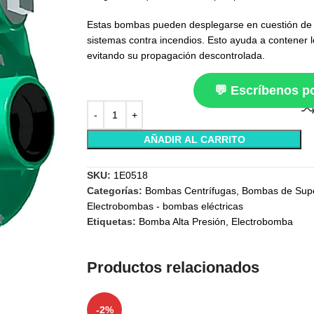
Estas bombas pueden desplegarse en cuestión de 
sistemas contra incendios. Esto ayuda a contener 
evitando su propagación descontrolada.
💬 Escríbenos 
AÑADIR AL CARRITO
SKU:
1E0518
Categorías:
Bombas Centrífugas
,
Bombas de Supe
Electrobombas - bombas eléctricas
Etiquetas:
Bomba Alta Presión
,
Electrobomba
Productos relacionados
-2%