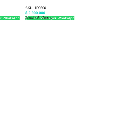
6
1-1/2″X1-1/2″ Barnes 1D0500
SKU:
1D0500
$
2.900.000
Añadir Al Carrito
or WhatsApp
Escríbenos por WhatsApp