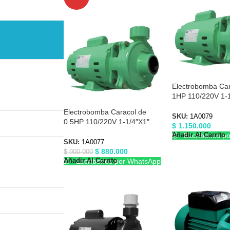
Electrobomba Car
1HP 110/220V 1-1
Barnes 1A0079
Electrobomba Caracol de
SKU:
1A0079
0.5HP 110/220V 1-1/4″X1″
$
1.150.000
Barnes 1A0077
Añadir Al Carrito
Escríbenos p
SKU:
1A0077
$
880.000
$
900.000
Añadir Al Carrito
Escríbenos por WhatsApp