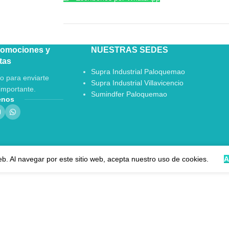
romociones y
NUESTRAS SEDES
tas
Supra Industrial Paloquemao
o para enviarte
Supra Industrial Villavicencio
importante.
Sumindfer Paloquemao
enos
eb. Al navegar por este sitio web, acepta nuestro uso de cookies.
A