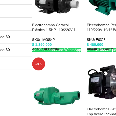
Electrobomba Caracol
Electrobomba Peri
Plástica 1.5HP 110/220V 1-
110/220V 1″x1″ B
1/2″X1-1/2″ Barnes 1A0084P
E0326
ase 30
SKU:
1A0084P
SKU:
E0326
$
1.350.000
$
460.000
Añadir Al Carrito
Añadir Al Carrito
Escríbenos por WhatsApp
Escríbenos p
ase 30
-8%
Electrobomba Jet
1hp Acero Inoxida