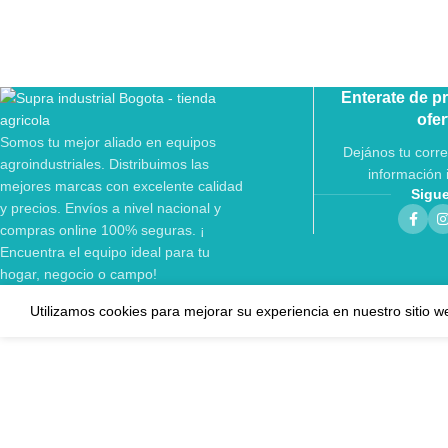
Enterate de p
ofer
Somos tu mejor aliado en equipos
Dejános tu corre
agroindustriales. Distribuimos las
información 
mejores marcas con excelente calidad
Sigu
y precios. Envíos a nivel nacional y
compras online 100% seguras. ¡
Encuentra el equipo ideal para tu
hogar, negocio o campo!
Utilizamos cookies para mejorar su experiencia en nuestro sitio w