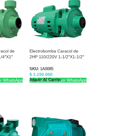
acol de
Electrobomba Caracol de
/4″X1″
2HP 110/220V 1-1/2″X1-1/2″
Barnes 1A0085
SKU:
1A0085
$
1.150.000
Añadir Al Carrito
or WhatsApp
Escríbenos por WhatsApp