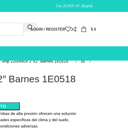
Cra. 25 #15 -07, Bogotá
LOGIN / REGISTER
$
0
 7.5Hp 220/440V 2″X2″ Barnes 1E0518
X2″ Barnes 1E0518
ITO
mbas de alta presión ofrecen una solución
dades específicas del clima y del suelo,
condiciones adversas.