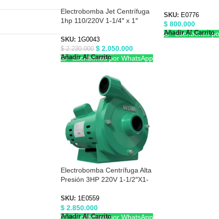
x 1″ Barnes E077
Electrobomba Jet Centrífuga
SKU:
E0776
1hp 110/220V 1-1/4″ x 1″
$
800.000
Barnes 1G0043
Añadir Al Carrito
Escríbenos p
SKU:
1G0043
$
2.050.000
$
2.230.000
Añadir Al Carrito
Escríbenos por WhatsApp
Electrobomba Centrífuga Alta
Presión 3HP 220V 1-1/2″X1-
1/2″ Barnes 1E0559
SKU:
1E0559
$
2.850.000
Añadir Al Carrito
Escríbenos por WhatsApp