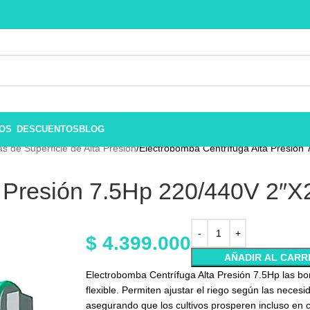
ROS
DESCUENTOS
BLOG
 de Superficie de Alta Presión
Electrobomba Centrífuga Alta Presión
a Presión 7.5Hp 220/440V 2″
$
4.399.000
AÑADIR AL CARR
Electrobomba Centrífuga Alta Presión 7.5Hp las bo
flexible. Permiten ajustar el riego según las necesi
asegurando que los cultivos prosperen incluso en 