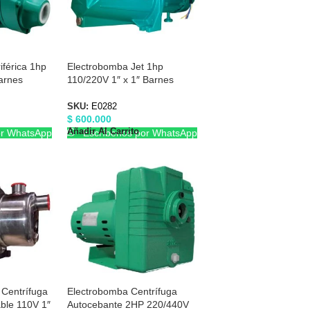
férica 1hp
Electrobomba Jet 1hp
arnes
110/220V 1″ x 1″ Barnes
E0282
SKU:
E0282
$
600.000
Añadir Al Carrito
or WhatsApp
Escríbenos por WhatsApp
 Centrífuga
Electrobomba Centrífuga
ble 110V 1″
Autocebante 2HP 220/440V