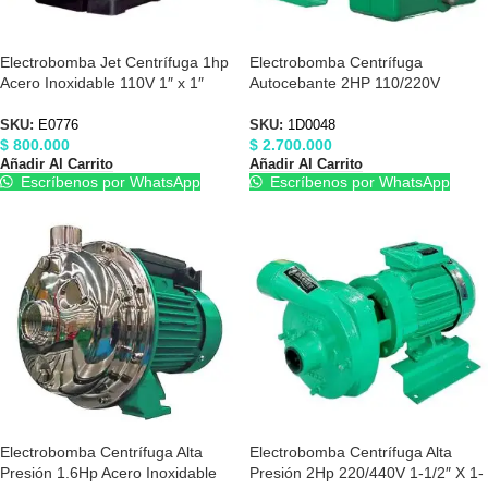
Electrobomba Jet Centrífuga 1hp
Electrobomba Centrífuga
Acero Inoxidable 110V 1″ x 1″
Autocebante 2HP 110/220V
Barnes E0776
Barnes 1D0048
SKU:
E0776
SKU:
1D0048
$
800.000
$
2.700.000
Añadir Al Carrito
Añadir Al Carrito
Escríbenos por WhatsApp
Escríbenos por WhatsApp
Electrobomba Centrífuga Alta
Electrobomba Centrífuga Alta
Presión 1.6Hp Acero Inoxidable
Presión 2Hp 220/440V 1-1/2″ X 1-