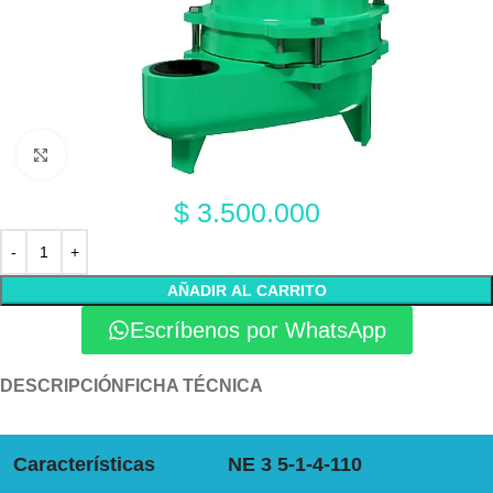
Click to enlarge
$
3.500.000
AÑADIR AL CARRITO
Escríbenos por WhatsApp
DESCRIPCIÓN
FICHA TÉCNICA
Características
NE 3 5-1-4-110