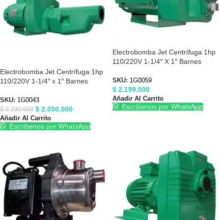
Electrobomba Jet Centrífuga 1hp
110/220V 1-1/4″ X 1″ Barnes
1G0059
Electrobomba Jet Centrífuga 1hp
110/220V 1-1/4″ x 1″ Barnes
SKU:
1G0059
$
2.199.000
1G0043
Añadir Al Carrito
SKU:
1G0043
Escríbenos por WhatsApp
$
2.050.000
$
2.230.000
Añadir Al Carrito
Escríbenos por WhatsApp