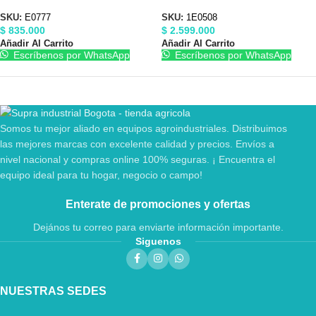
110/220V Barnes E0777
1/2″ Barnes 1E0508
SKU:
E0777
SKU:
1E0508
$
835.000
$
2.599.000
Añadir Al Carrito
Añadir Al Carrito
Escríbenos por WhatsApp
Escríbenos por WhatsApp
Somos tu mejor aliado en equipos agroindustriales. Distribuimos
las mejores marcas con excelente calidad y precios. Envíos a
nivel nacional y compras online 100% seguras. ¡ Encuentra el
equipo ideal para tu hogar, negocio o campo!
Enterate de promociones y ofertas
Dejános tu correo para enviarte información importante.
Siguenos
NUESTRAS SEDES