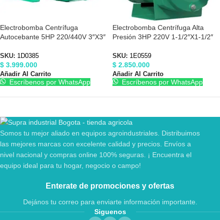
Electrobomba Centrífuga
Electrobomba Centrífuga Alta
Autocebante 5HP 220/440V 3″X3″
Presión 3HP 220V 1-1/2″X1-1/2″
Barnes 1D0385
Barnes 1E0559
SKU:
1D0385
SKU:
1E0559
$
3.999.000
$
2.850.000
Añadir Al Carrito
Añadir Al Carrito
Escríbenos por WhatsApp
Escríbenos por WhatsApp
Somos tu mejor aliado en equipos agroindustriales. Distribuimos
las mejores marcas con excelente calidad y precios. Envíos a
nivel nacional y compras online 100% seguras. ¡ Encuentra el
equipo ideal para tu hogar, negocio o campo!
Enterate de promociones y ofertas
Dejános tu correo para enviarte información importante.
Siguenos