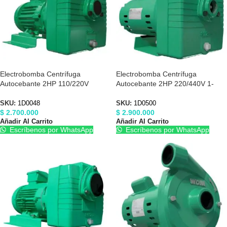
Electrobomba Centrífuga
Electrobomba Centrífuga
Autocebante 2HP 110/220V
Autocebante 2HP 220/440V 1-
Barnes 1D0048
1/2″X1-1/2″ Barnes 1D0500
SKU:
1D0048
SKU:
1D0500
$
2.700.000
$
2.900.000
Añadir Al Carrito
Añadir Al Carrito
Escríbenos por WhatsApp
Escríbenos por WhatsApp