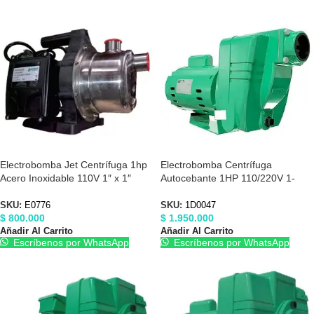
Electrobomba Jet Centrífuga 1hp
Electrobomba Centrífuga
Acero Inoxidable 110V 1″ x 1″
Autocebante 1HP 110/220V 1-
Barnes E0776
1/2″X1-1/2″ Barnes 1D0047
SKU:
E0776
SKU:
1D0047
$
800.000
$
1.950.000
Añadir Al Carrito
Añadir Al Carrito
Escríbenos por WhatsApp
Escríbenos por WhatsApp