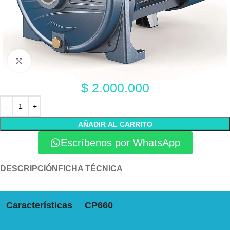
Click to enlarge
$
2.000.000
AÑADIR AL CARRITO
Escríbenos por WhatsApp
DESCRIPCIÓN
FICHA TÉCNICA
Características
CP660