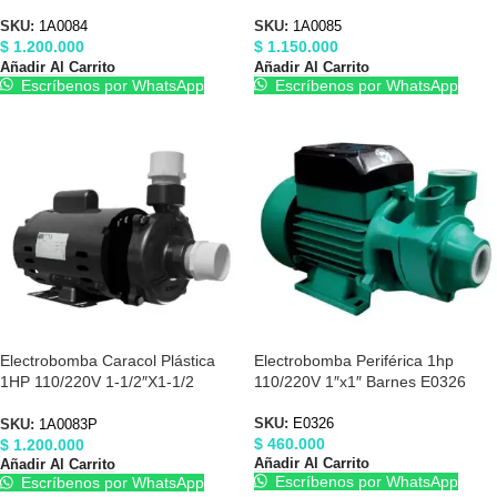
1A0084
1A0085
SKU:
1A0084
SKU:
1A0085
$
1.200.000
$
1.150.000
Añadir Al Carrito
Añadir Al Carrito
Escríbenos por WhatsApp
Escríbenos por WhatsApp
Electrobomba Caracol Plástica
Electrobomba Periférica 1hp
1HP 110/220V 1-1/2″X1-1/2
110/220V 1″x1″ Barnes E0326
Barnes 1A0083P
SKU:
E0326
SKU:
1A0083P
$
460.000
$
1.200.000
Añadir Al Carrito
Añadir Al Carrito
Escríbenos por WhatsApp
Escríbenos por WhatsApp